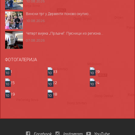
10.08.2026
Вински трг у Дервенти поново окупио...
10.08.2026
Четврт вијека „Прљаче“: Пјесници из региона...
07.08.2026
ФОТОГАЛЕРИЈА
10
10
10
10
10
10
10
10
Facebook
Instagram
YouTube