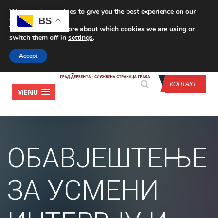
We are using cookies to give you the best experience on our
CONTACT US
BS
website.
You can find out more about which cookies we are using or
switch them off in
settings
.
Accept
КОНТАКТ
MENU
ОБАВЈЕШТЕЊЕ
ЗА УСМЕНИ