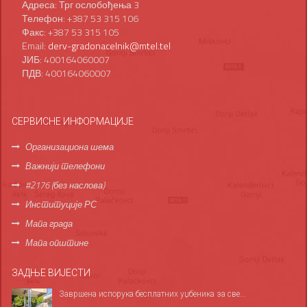
Адреса: Трг ослобођења 3
Телефон: +387 53 315 106
Факс: +387 53 315 105
Email:
derv-gradonacelnik@mtel.tel
ЈИБ: 400164060007
ПДВ: 400164060007
СЕРВИСНЕ ИНФОРМАЦИЈЕ
Организациона шема
Важнији телефони
#2176 (без наслова)
Институције РС
Мапа града
Мапа општине
ЗАДЊЕ ВИЈЕСТИ
Завршена испорука бесплатних уџбеника за све...