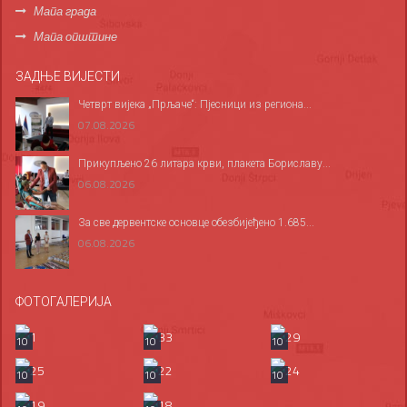
Мапа града
Мапа општине
ЗАДЊЕ ВИЈЕСТИ
Четврт вијека „Прљаче“: Пјесници из региона...
07.08.2026
Прикупљено 26 литара крви, плакета Бориславу...
06.08.2026
За све дервентске основце обезбијеђено 1.685...
06.08.2026
ФОТОГАЛЕРИЈА
10
10
10
10
10
10