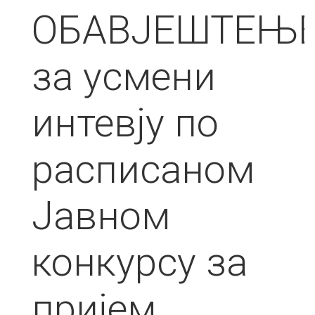
ОБАВЈЕШТЕЊ
за усмени
интевју по
расписаном
Јавном
конкурсу за
пријем