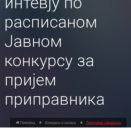
интевју по
расписаном
Јавном
конкурсу за
пријем
приправника
Почетна
Конкурси и огласи
Тренутна страница