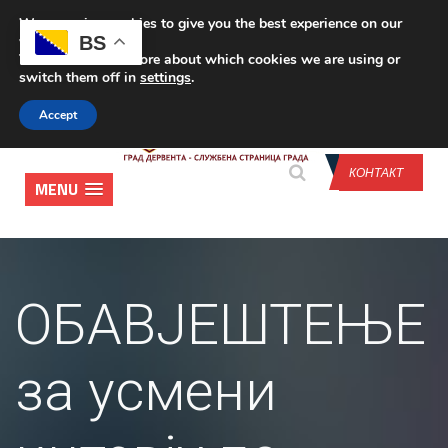
We are using cookies to give you the best experience on our
CONTACT US
BS
website.
You can find out more about which cookies we are using or
switch them off in
settings
.
Accept
КОНТАКТ
MENU
ОБАВЈЕШТЕЊЕ
за усмени