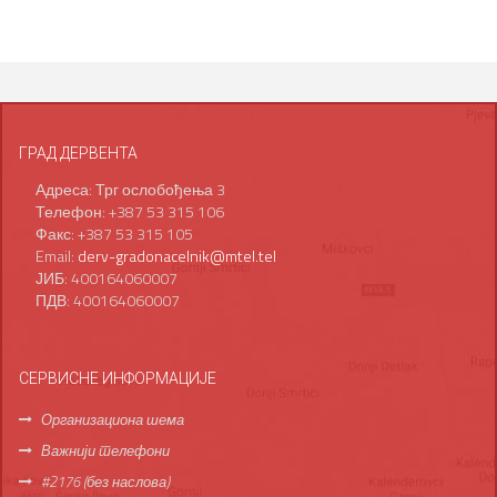
ГРАД ДЕРВЕНТА
Адреса: Трг ослобођења 3
Телефон: +387 53 315 106
Факс: +387 53 315 105
Email:
derv-gradonacelnik@mtel.tel
ЈИБ: 400164060007
ПДВ: 400164060007
СЕРВИСНЕ ИНФОРМАЦИЈЕ
Организациона шема
Важнији телефони
#2176 (без наслова)