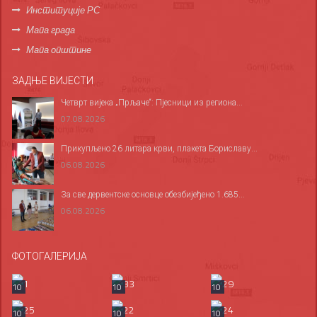
Институције РС
Мапа града
Мапа општине
ЗАДЊЕ ВИЈЕСТИ
Четврт вијека „Прљаче“: Пјесници из региона...
07.08.2026
Прикупљено 26 литара крви, плакета Бориславу...
06.08.2026
За све дервентске основце обезбијеђено 1.685...
06.08.2026
ФОТОГАЛЕРИЈА
10
10
10
10
10
10