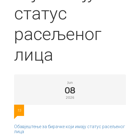
статус
расељеног
лица
Jun
08
2026
15
Обавјештење за бирачке који имају статус расељеног
лица