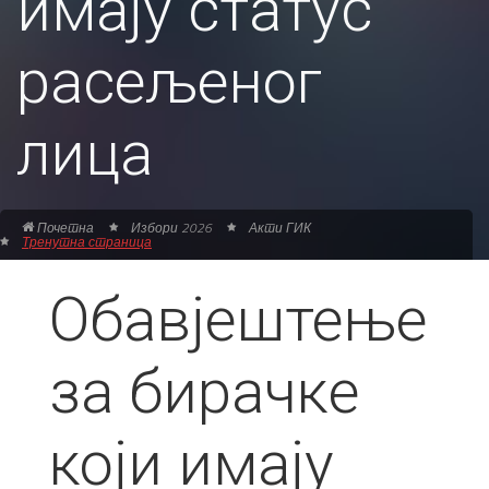
имају статус
расељеног
лица
Почетна
Избори 2026
Акти ГИК
Тренутна страница
Обавјештење
за бирачке
који имају