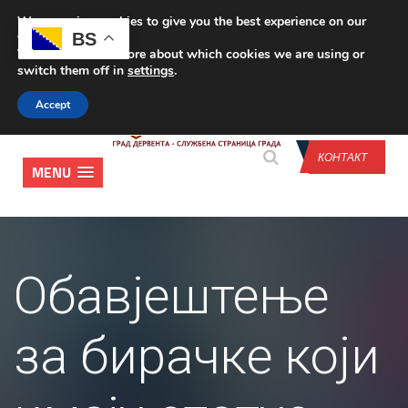
We are using cookies to give you the best experience on our
CONTACT US
BS
website.
You can find out more about which cookies we are using or
switch them off in
settings
.
Accept
КОНТАКТ
MENU
Обавјештење
за бирачке који