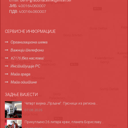
ЈИБ: 400164060007
ПДВ: 400164060007
СЕРВИСНЕ ИНФОРМАЦИЈЕ
Организациона шема
Важнији телефони
#2176 (без наслова)
Институције РС
Мапа града
Мапа општине
ЗАДЊЕ ВИЈЕСТИ
Четврт вијека „Прљаче“: Пјесници из региона...
07.08.2026
Прикупљено 26 литара крви, плакета Бориславу...