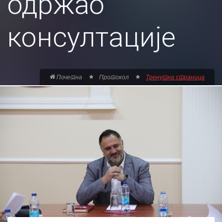
одржао
консултације
Почетна
Протокол
Тренутна страница