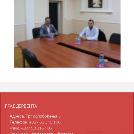
ГРАД ДЕРВЕНТА
Адреса: Трг ослобођења 3
Телефон: +387 53 315 106
Факс: +387 53 315 105
Email:
derv-gradonacelnik@mtel.tel