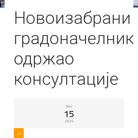
Новoизабрани
градоначелник
одржао
консултације
Nov
15
2024
20