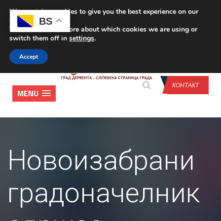
We are using cookies to give you the best experience on our
CONTACT US
BS
website.
You can find out more about which cookies we are using or
switch them off in
settings
.
Accept
КОНТАКТ
MENU
Новoизабрани
градоначелник