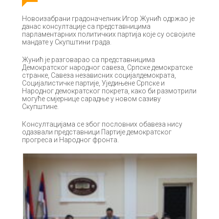
Новоизабрани градоначелник Игор Жунић одржао је
данас консултације са представницима
парламентарних политичких партија које су освојиле
мандате у Скупштини града.
Жунић је разговарао са представницима
Демократског народног савеза, Српске демократске
странке, Савеза независних социјалдемократа,
Социјалистичке партије, Уједињене Српске и
Народног демократског покрета, како би размотрили
могуће смјернице сарадње у новом сазиву
Скупштине.
Консултацијама се због пословних обавеза нису
одазвали представници Партије демократског
прогреса и Народног фронта.