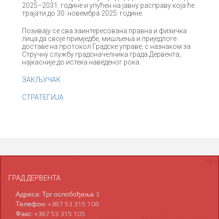
2025–2031. године и упућен на јавну расправу која ће
трајати до 30. новембра 2025. године.
Позивају се сва заинтересована правна и физичка
лица да своје примједбе, мишљења и приједлоге
доставе на протокол Градске управе, с назнаком за
Стручну службу градоначелника града Дервента,
најкасније до истека наведеног рока.
ЗАКЉУЧАК
СТРАТЕГИЈА
ГРАД ДЕРВЕНТА
Адреса: Трг ослобођења 3
Телефон: +387 53 315 106
Факс: +387 53 315 105