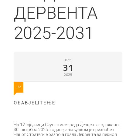
ДЕРВЕНТА
2025-2031
Oct
31
2025
32
О Б А В Ј Е Ш Т Е Њ Е
На 12. сједници Скупштине града Дервента, одржаној
30. октобра 2025. године, закључком је прихваћен
Нацрт Стратегије развоја града Дервента за период