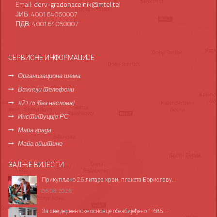
Email:
derv-gradonacelnik@mtel.tel
ЈИБ: 400164060007
ПДВ: 400164060007
СЕРВИСНЕ ИНФОРМАЦИЈЕ
Организациона шема
Важнији телефони
#2176 (без наслова)
Институције РС
Мапа града
Мапа општине
ЗАДЊЕ ВИЈЕСТИ
Прикупљено 26 литара крви, плакета Бориславу...
06.08.2026
За све дервентске основце обезбијеђено 1.685...