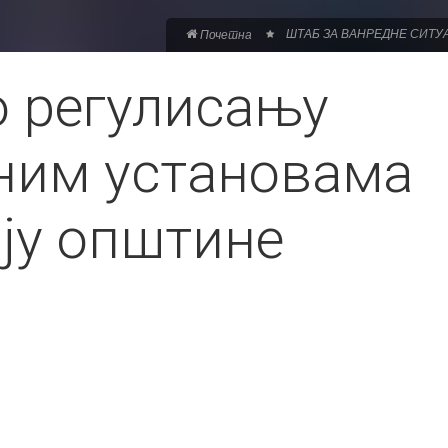
ШТАБ ЗА ВАНРЕДНЕ СИТУ
Почетна
 регулисању
вним установама
ју општине