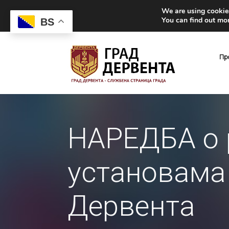
We are using cookies
You can find out mo
BS
Пр
НАРЕДБА о 
установама
Дервента