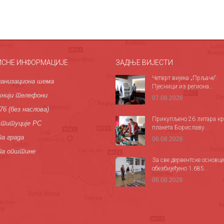
ИСНЕ ИНФОРМАЦИЈЕ
ЗАДЊЕ ВИЈЕСТИ
Четврт вијека „Прљаче“:
анизациона шема
Пјесници из региона...
нији телефони
07.08.2026
76 (без наслова)
Прикупљено 26 литара кр
титуције РС
плакета Бориславу...
а града
06.08.2026
па општине
За све дервентске основце
обезбијеђено 1.685...
06.08.2026