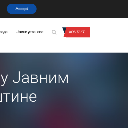
Accept
CONTACT US
реда
Јавне установе
КОНТАКТ
 у Јавним
штине