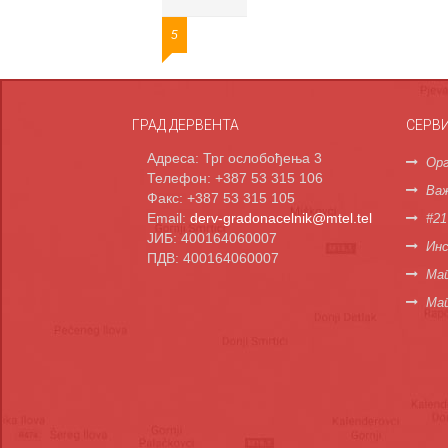
5
ГРАД ДЕРВЕНТА
СЕРВ
Адреса: Трг ослобођења 3
Орг
Телефон: +387 53 315 106
Важ
Факс: +387 53 315 105
Email:
derv-gradonacelnik@mtel.tel
#21
ЈИБ: 400164060007
Инс
ПДВ: 400164060007
Мап
Ма