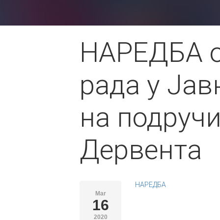
НАРЕДБА о
рада у Ја
на подручи
Дервента
НАРЕДБА
Mar
16
2020