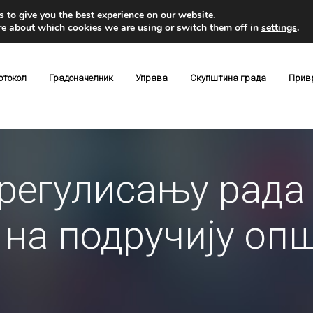
 to give you the best experience on our website.
re about which cookies we are using or switch them off in
settings
.
отокол
Градоначелник
Управа
Скупштина града
Прив
регулисању рада
 на подручију оп