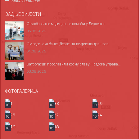
Мапа општине
ЗАДЊЕ ВИЈЕСТИ
Служба хитне медицинске помоћи у Дервенти...
05.08.2026
Омладинска банка Дервента подржала два нова...
04.08.2026
Ватрогасци прославили крсну славу; Градска управа...
03.08.2026
ФОТОГАЛЕРИЈА
10
10
10
10
10
10
10
10