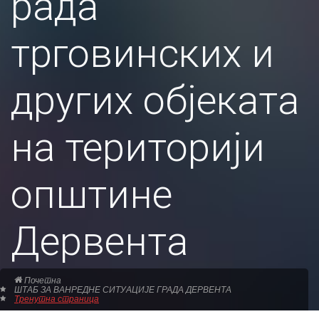
рада
трговинских и
других објеката
на територији
општине
Дервента
Почетна
ШТАБ ЗА ВАНРЕДНЕ СИТУАЦИЈЕ ГРАДА ДЕРВЕНТА
Тренутна страница