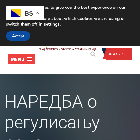
We are using cookies to give you the best experience on our
CONTACT US
BS
website.
You can find out more about which cookies we are using or
switch them off in
settings
.
Accept
КОНТАКТ
MENU
НАРЕДБА о
регулисању