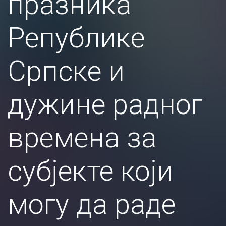
празника
Републике
Српске и
дужине радног
времена за
субјекте који
могу да раде