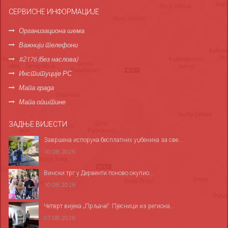
СЕРВИСНЕ ИНФОРМАЦИЈЕ
Организациона шема
Важнији телефони
#2176 (без наслова)
Институције РС
Мапа града
Мапа општине
ЗАДЊЕ ВИЈЕСТИ
Завршена испорука бесплатних уџбеника за све...
10.08.2026
Вински трг у Дервенти поново окупио...
10.08.2026
Четврт вијека „Прљаче“: Пјесници из региона...
07.08.2026