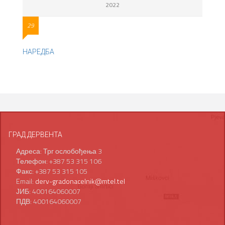
2022
29
НАРЕДБА
ГРАД ДЕРВЕНТА
Адреса: Трг ослобођења 3
Телефон: +387 53 315 106
Факс: +387 53 315 105
Email:
derv-gradonacelnik@mtel.tel
ЈИБ: 400164060007
ПДВ: 400164060007