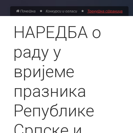
Почетна
Конкурси и огласи
Тренутна страница
НАРЕДБА о
раду у
вријеме
празника
Републике
Српске и