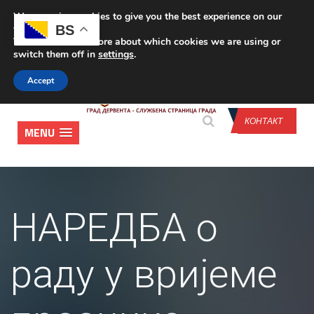
We are using cookies to give you the best experience on our
CONTACT US
BS
website.
You can find out more about which cookies we are using or
switch them off in
settings
.
Accept
КОНТАКТ
MENU
НАРЕДБА о
раду у вријеме