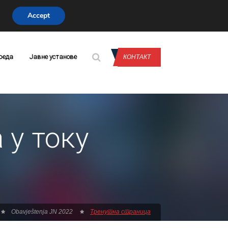
Accept
CONTACT US
реда
Јавне установе
КОНТАКТ
 у току
Obavještenja JN 2022
Тренутна страница