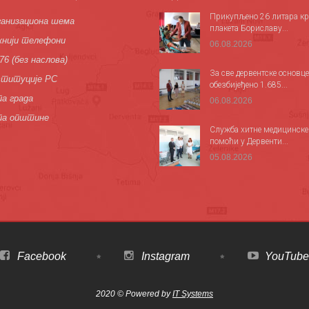
Прикупљено 26 литара кр
анизациона шема
плакета Бориславу...
нији телефони
06.08.2026
76 (без наслова)
За све дервентске основце
титуције РС
обезбијеђено 1.685...
а града
06.08.2026
па општине
Служба хитне медицинске
помоћи у Дервенти...
05.08.2026
Facebook
Instagram
YouTube
2020 © Powered by
IT Systems