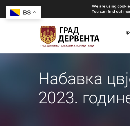
We are using cookies
You can find out mo
BS
Пр
Набавка цвј
2023. годин