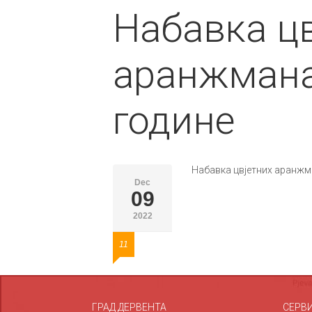
Набавка ц
аранжмана 
године
Набавка цвјетних аранжма
Dec
09
2022
11
ГРАД ДЕРВЕНТА
СЕРВ