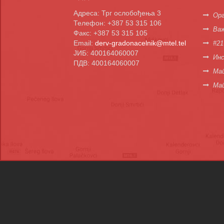
Адреса: Трг ослобођења 3
Орг
Телефон: +387 53 315 106
Важ
Факс: +387 53 315 105
Email:
derv-gradonacelnik@mtel.tel
#21
ЈИБ: 400164060007
Инс
ПДВ: 400164060007
Мап
Ма