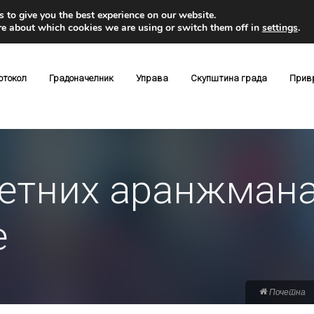
 to give you the best experience on our website.
re about which cookies we are using or switch them off in
settings
.
отокол
Градоначелник
Управа
Скупштина града
Прив
етних аранжмана
е
Почетна