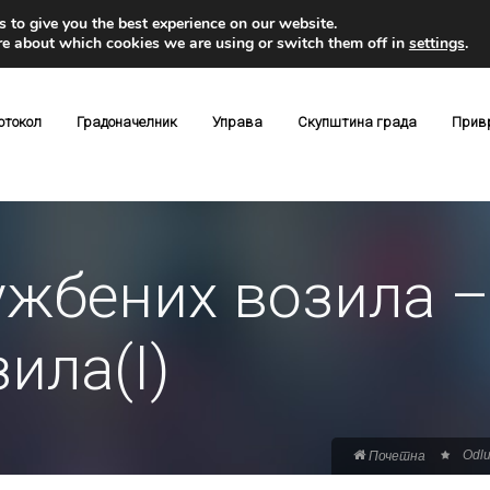
 to give you the best experience on our website.
re about which cookies we are using or switch them off in
settings
.
отокол
Градоначелник
Управа
Скупштина града
Прив
ужбених возила –
ила(I)
Odlu
Почетна