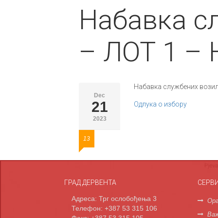
Набавка с
– ЛОТ 1 – 
Набавка службених возила
Dec
21
Одлука о избору
2023
13
ГРАД ДЕРВЕНТА
СЕРВ
Адреса: Трг ослобођења 3
Орг
Телефон: +387 53 315 106
Важ