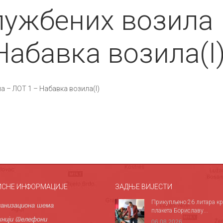
лужбених возила
Набавка возила(I
 – ЛОТ 1 – Набавка возила(I)
ИСНЕ ИНФОРМАЦИЈЕ
ЗАДЊЕ ВИЈЕСТИ
Прикупљено 26 литара кр
анизациона шема
плакета Бориславу...
нији телефони
06.08.2026