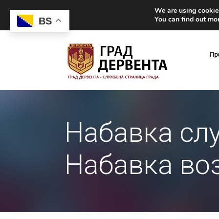
We are using cookies
You can find out mo
BS
Пр
Набавка сл
Набавка воз