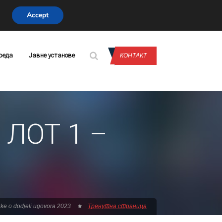
Accept
CONTACT US
реда
Јавне установе
КОНТАКТ
 ЛОТ 1 –
ke o dodjeli ugovora 2023
Тренутна страница