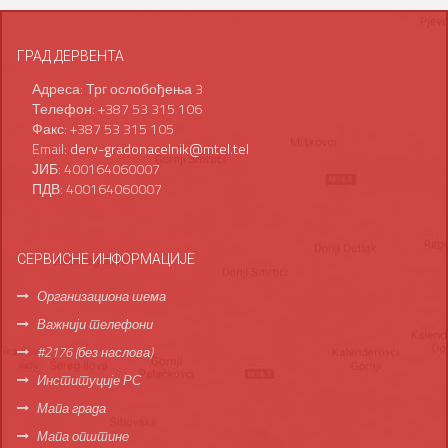
ГРАД ДЕРВЕНТА
Адреса: Трг ослобођења 3
Телефон: +387 53 315 106
Факс: +387 53 315 105
Email:
derv-gradonacelnik@mtel.tel
ЈИБ: 400164060007
ПДВ: 400164060007
СЕРВИСНЕ ИНФОРМАЦИЈЕ
Организациона шема
Важнији телефони
#2176 (без наслова)
Институције РС
Мапа града
Мапа општине