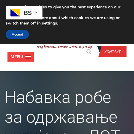
We are using cookies to give you the best experience on our
CONTACT US
BS
website.
You can find out more about which cookies we are using or
switch them off in
settings
.
Accept
КОНТАКТ
MENU
Набавка робе
за одржавање