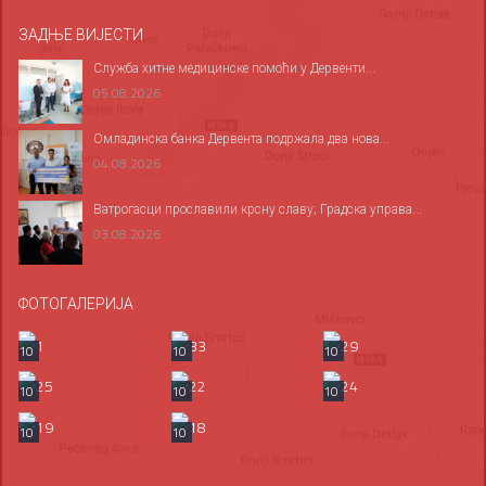
ЗАДЊЕ ВИЈЕСТИ
Служба хитне медицинске помоћи у Дервенти...
05.08.2026
Омладинска банка Дервента подржала два нова...
04.08.2026
Ватрогасци прославили крсну славу; Градска управа...
03.08.2026
ФОТОГАЛЕРИЈА
10
10
10
10
10
10
10
10