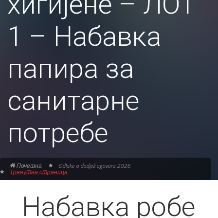
хигијене – ЛОТ
1 – Набавка
папира за
санитарне
потребе
Почетна
Odluke o dodjeli ugovora 2026
Тренутна страница
Набавка робе