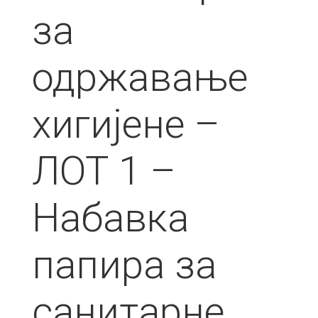
за
одржавање
хигијене –
ЛОТ 1 –
Набавка
папира за
санитарне