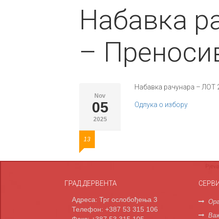
Набавка р
– Преноси
Набавка рачунара – ЛОТ 
Nov
05
Одлука о избору
2025
13
ГРАД ДЕРВЕНТА
СЕРВ
Адреса: Трг ослобођења 3
Орг
Телефон: +387 53 315 106
Важ