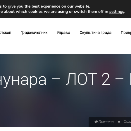
 to give you the best experience on our website.
re about which cookies we are using or switch them off in
settings
.
отокол
Градоначелник
Управа
Скупштина града
Прив
чунара – ЛОТ 2 –
Odlu
Почетна