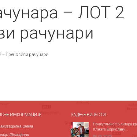
ачунара – ЛОТ 2
ви рачунари
2 – Преносиви рачунари
ИСНЕ ИНФОРМАЦИЈЕ
ЗАДЊЕ ВИЈЕСТИ
Прикупљено 26 литара кр
анизациона шема
плакета Бориславу...
нији телефони
06.08.2026