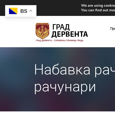
We are using cookies
You can find out mo
BS
Пр
Набавка ра
рачунари