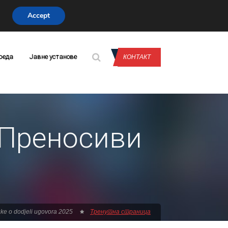
Accept
CONTACT US
реда
Јавне установе
КОНТАКТ
 Преносиви
ke o dodjeli ugovora 2025
Тренутна страница