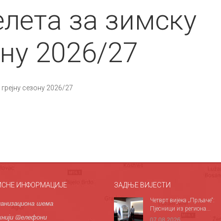
лета за зимску
ону 2026/27
 грејну сезону 2026/27
ИСНЕ ИНФОРМАЦИЈЕ
ЗАДЊЕ ВИЈЕСТИ
Четврт вијека „Прљаче“:
анизациона шема
Пјесници из региона...
нији телефони
07.08.2026