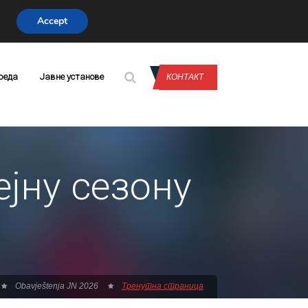
Accept
CONTACT US
реда
Јавне установе
КОНТАКТ
ејну сезону
Obavještenja JN 2026
Тренутна страница