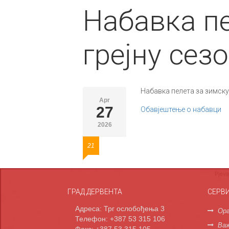
Набавка пе
грејну сез
Набавка пелета за зимску
Apr
27
Обавјештење о набавци
2026
21
ГРАД ДЕРВЕНТА
СЕРВ
Адреса: Трг ослобођења 3
Орг
Телефон: +387 53 315 106
Важ