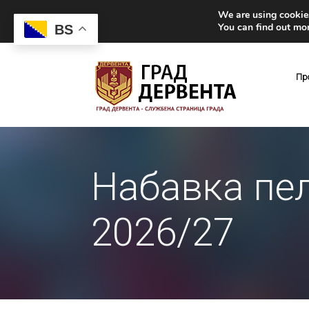
We are using cookies
You can find out mo
BS
Пр
Набавка пел
2026/27