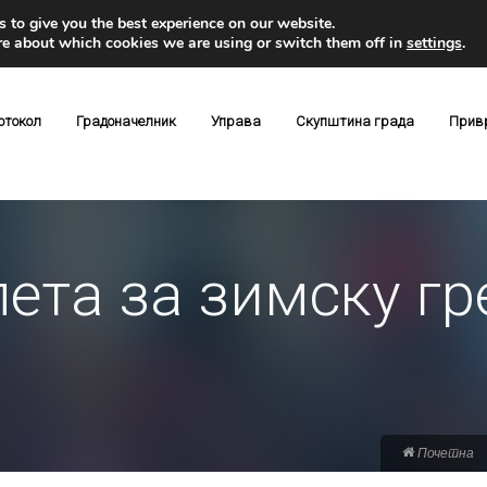
 to give you the best experience on our website.
re about which cookies we are using or switch them off in
settings
.
отокол
Градоначелник
Управа
Скупштина града
Прив
ета за зимску гр
Почетна