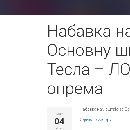
Набавка на
Основну ш
Тесла – ЛО
опрема
Набавка намјештаја за О
Mar
04
Одлука о избору
2026