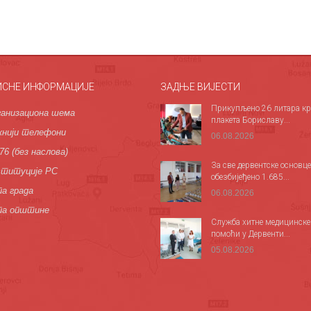
ИСНЕ ИНФОРМАЦИЈЕ
ЗАДЊЕ ВИЈЕСТИ
Прикупљено 26 литара кр
анизациона шема
плакета Бориславу...
нији телефони
06.08.2026
76 (без наслова)
За све дервентске основце
титуције РС
обезбијеђено 1.685...
а града
06.08.2026
па општине
Служба хитне медицинске
помоћи у Дервенти...
05.08.2026