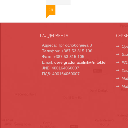
10
ГРАД ДЕРВЕНТА
СЕРВ
Адреса: Трг ослобођења 3
Орг
Телефон: +387 53 315 106
Важ
Факс: +387 53 315 105
Email:
derv-gradonacelnik@mtel.tel
#21
ЈИБ: 400164060007
Инс
ПДВ: 400164060007
Мап
Ма