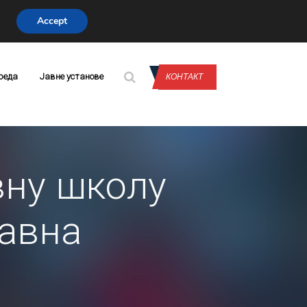
Accept
CONTACT US
реда
Јавне установе
КОНТАКТ
вну школу
тавна