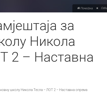
Odlu
Почетна
мјештаја за
колу Никола
Т 2 – Наставна
сновну школу Никола Тесла – ЛОТ 2 – Наставна опрема