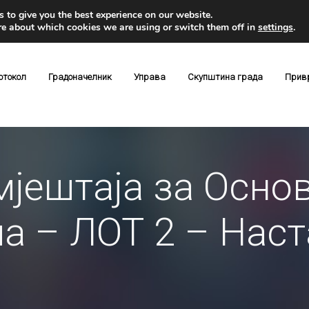
 to give you the best experience on our website.
re about which cookies we are using or switch them off in
settings
.
отокол
Градоначелник
Управа
Скупштина града
Прив
мјештаја за Осно
а – ЛОТ 2 – Нас