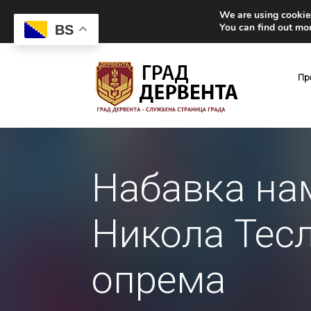
We are using cookies
You can find out mo
BS
Пр
Набавка на
Никола Тесл
опрема