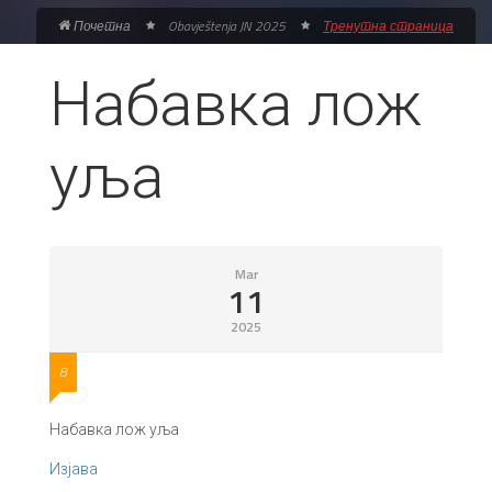
Почетна
Obavještenja JN 2025
Тренутна страница
Набавка лож
уља
Mar
11
2025
8
Набавка лож уља
Изјава