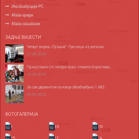
Институције РС
Мапа града
Мапа општине
ЗАДЊЕ ВИЈЕСТИ
Четврт вијека „Прљаче“: Пјесници из региона...
07.08.2026
Прикупљено 26 литара крви, плакета Бориславу...
06.08.2026
За све дервентске основце обезбијеђено 1.685...
06.08.2026
ФОТОГАЛЕРИЈА
10
10
10