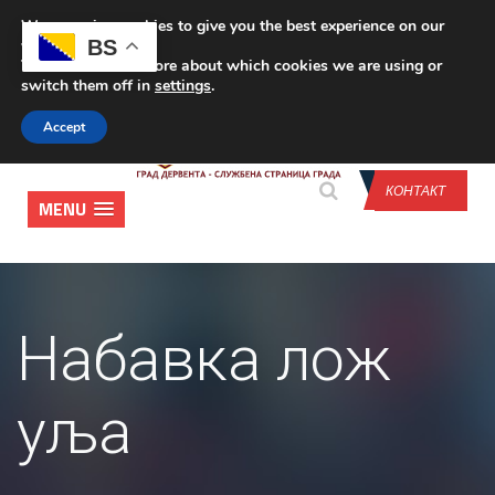
We are using cookies to give you the best experience on our
CONTACT US
BS
website.
You can find out more about which cookies we are using or
switch them off in
settings
.
Accept
КОНТАКТ
MENU
Набавка лож
уља