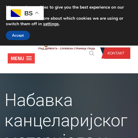
We are using cookies to give you the best experience on our
CONTACT US
BS
website.
You can find out more about which cookies we are using or
switch them off in
settings
.
Accept
КОНТАКТ
MENU
Набавка
канцеларијског