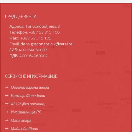
ГРАД ДЕРВЕНТА
Адреса: Трг ослобођења 3
Телефон: +387 53 315 106
Факс: +387 53 315 105
Email:
derv-gradonacelnik@mtel.tel
ЈИБ: 400164060007
ПДВ: 400164060007
СЕРВИСНЕ ИНФОРМАЦИЈЕ
Организациона шема
Важнији телефони
#2176 (без наслова)
Институције РС
Мапа града
Мапа општине