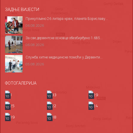
ЗАДЊЕ ВИЈЕСТИ
Прикупљено 26 литара крви, плакета Бориславу...
06.08.2026
За све дервентске основце обезбијеђено 1.685...
06.08.2026
Служба хитне медицинске помоћи у Дервенти...
05.08.2026
ФОТОГАЛЕРИЈА
10
10
10
10
10
10
10
10