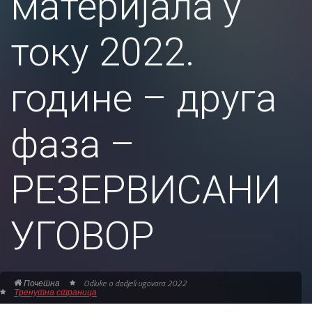
материјала у
току 2022.
године – друга
фаза –
РЕЗЕРВИСАНИ
УГОВОР
Почетна
Odluke o dodjeli ugovora 2022
Тренутна страница