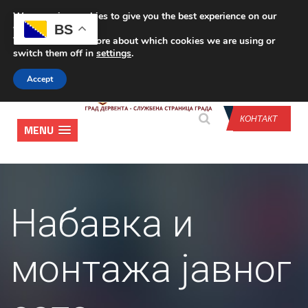
We are using cookies to give you the best experience on our
CONTACT US
BS
website.
You can find out more about which cookies we are using or
switch them off in
settings
.
Accept
КОНТАКТ
MENU
Набавка и
монтажа јавног