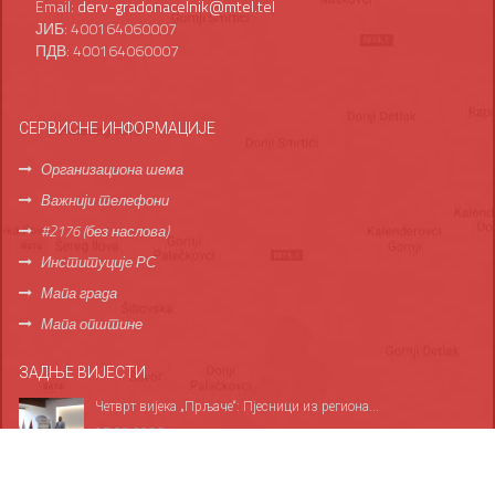
Email:
derv-gradonacelnik@mtel.tel
ЈИБ: 400164060007
ПДВ: 400164060007
СЕРВИСНЕ ИНФОРМАЦИЈЕ
Организациона шема
Важнији телефони
#2176 (без наслова)
Институције РС
Мапа града
Мапа општине
ЗАДЊЕ ВИЈЕСТИ
Четврт вијека „Прљаче“: Пјесници из региона...
07.08.2026
Прикупљено 26 литара крви, плакета Бориславу...