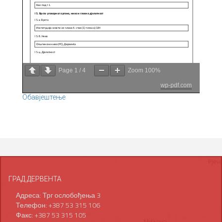
Page
1
/
4
Zoom
100%
wp-pdf.com
Обавјештење
ГРАД ДЕРВЕНТА
Адреса: Трг ослобођења 3
Телефон: +387 53 315 106
Факс: +387 53 315 105