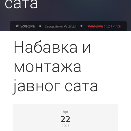
сата
Почетна
Obavještenja JN 2025
Тренутна страница
Набавка и
монтажа
јавног сата
Apr
22
2025