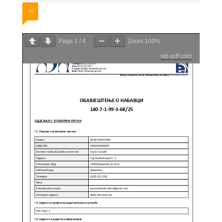
15
Page
1
/
4
Zoom
100%
wp-pdf.com