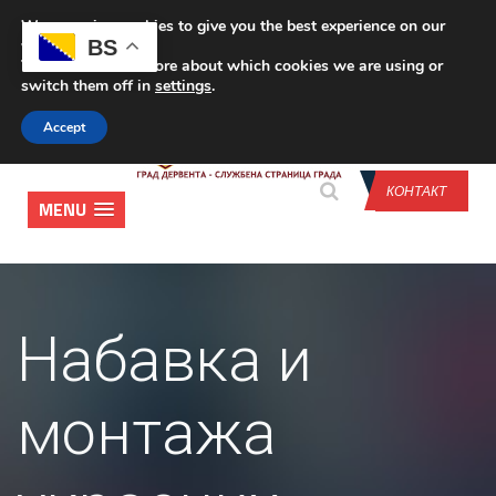
We are using cookies to give you the best experience on our
CONTACT US
BS
website.
You can find out more about which cookies we are using or
switch them off in
settings
.
Accept
КОНТАКТ
MENU
Набавка и
монтажа