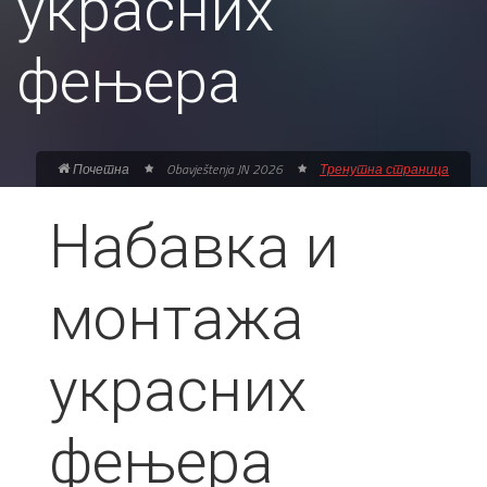
украсних
фењера
Почетна
Obavještenja JN 2026
Тренутна страница
Набавка и
монтажа
украсних
фењера