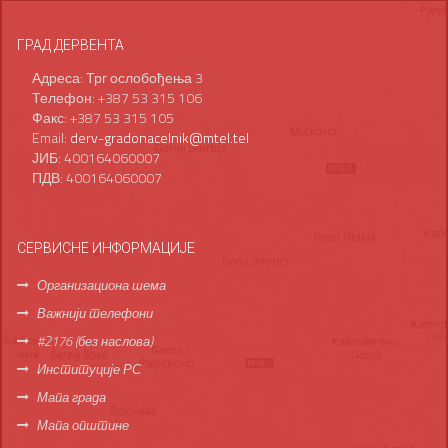
ГРАД ДЕРВЕНТА
Адреса: Трг ослобођења 3
Телефон: +387 53 315 106
Факс: +387 53 315 105
Email:
derv-gradonacelnik@mtel.tel
ЈИБ: 400164060007
ПДВ: 400164060007
СЕРВИСНЕ ИНФОРМАЦИЈЕ
Организациона шема
Важнији телефони
#2176 (без наслова)
Институције РС
Мапа града
Мапа општине