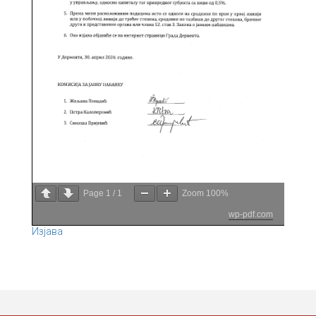
Page
1
/
1
Zoom
100%
wp-pdf.com
Изјава