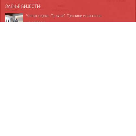
ЗАДЊЕ ВИЈЕСТИ
Четврт вијека „Прљаче“: Пјесници из региона...
07.08.2026
Прикупљено 26 литара крви, плакета Бориславу...
06.08.2026
За све дервентске основце обезбијеђено 1.685...
06.08.2026
ФОТОГАЛЕРИЈА
10
10
10
10
10
10
10
10