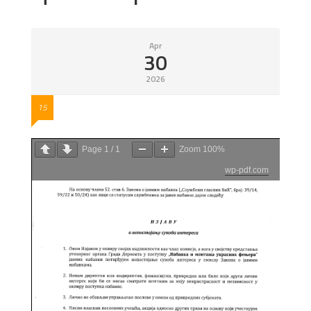
Apr
30
2026
15
Page
1
/
1
Zoom
100%
wp-pdf.com