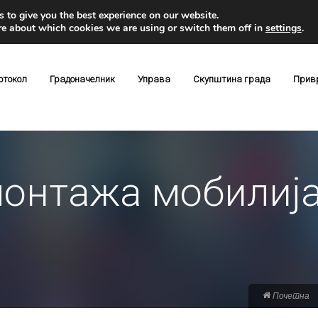
 to give you the best experience on our website.
re about which cookies we are using or switch them off in
settings
.
отокол
Градоначелник
Управа
Скупштина града
Прив
монтажа мобилија
Почетна