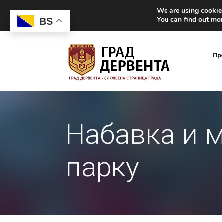
We are using cookies
You can find out mo
BS
Пр
Набавка и 
парку