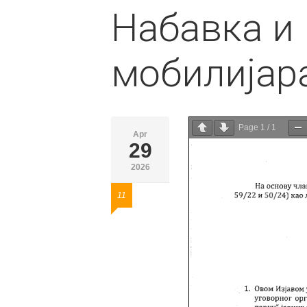
Набавка и
мобилијара
Page
1
/
1
Apr
29
2026
11