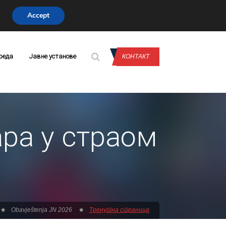
Accept
CONTACT US
реда
Јавне установе
КОНТАКТ
ра у страом
Obavještenja JN 2026
Тренутна страница