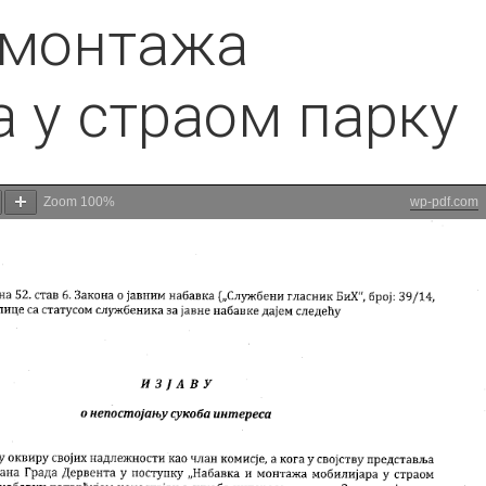
 монтажа
 у страом парку
Zoom
100%
wp-pdf.com