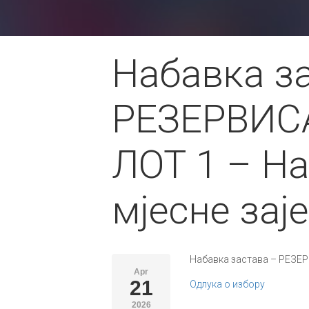
Набавка з
РЕЗЕРВИС
ЛОТ 1 – На
мјесне зај
Набавка застава – РЕЗЕР
Apr
21
Одлука о избору
2026