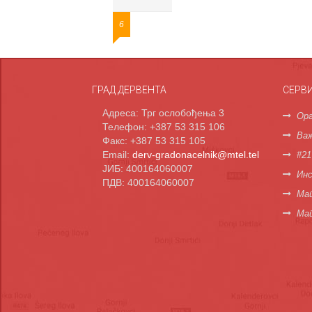
6
ГРАД ДЕРВЕНТА
СЕРВ
Адреса: Трг ослобођења 3
Орг
Телефон: +387 53 315 106
Важ
Факс: +387 53 315 105
Email:
derv-gradonacelnik@mtel.tel
#21
ЈИБ: 400164060007
Инс
ПДВ: 400164060007
Мап
Ма