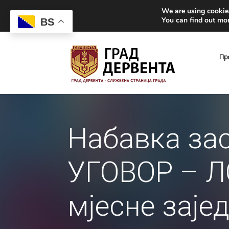
We are using cookies
You can find out mo
BS
Пр
Набавка за
УГОВОР – ЛО
мјесне заје