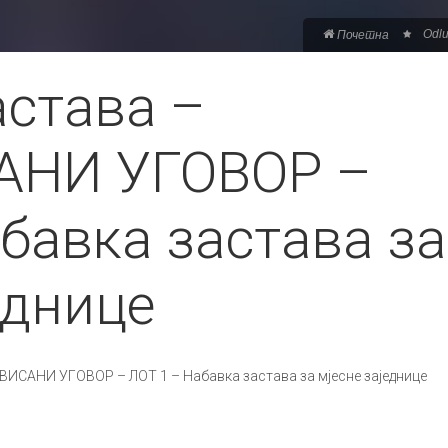
Odlu
Почетна
астава –
АНИ УГОВОР –
бавка застава за
еднице
ВИСАНИ УГОВОР – ЛОТ 1 – Набавка застава за мјесне заједнице