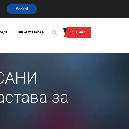
Accept
CONTACT US
реда
Јавне установе
КОНТАКТ
ИСАНИ
астава за