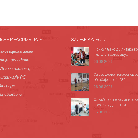
ИСНЕ ИНФОРМАЦИЈЕ
ЗАДЊЕ ВИЈЕСТИ
Прикупљено 26 литара кр
анизациона шема
плакета Бориславу...
нији телефони
06.08.2026
76 (без наслова)
За све дервентске основце
титуције РС
обезбијеђено 1.685...
а града
06.08.2026
па општине
Служба хитне медицинске
помоћи у Дервенти...
05.08.2026