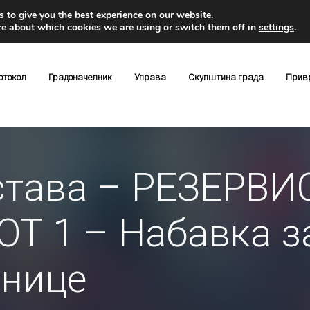
 to give you the best experience on our website.
re about which cookies we are using or switch them off in
settings
.
отокол
Градоначелник
Управа
Скупштина града
Прив
става – РЕЗЕРВ
Т 1 – Набавка з
днице