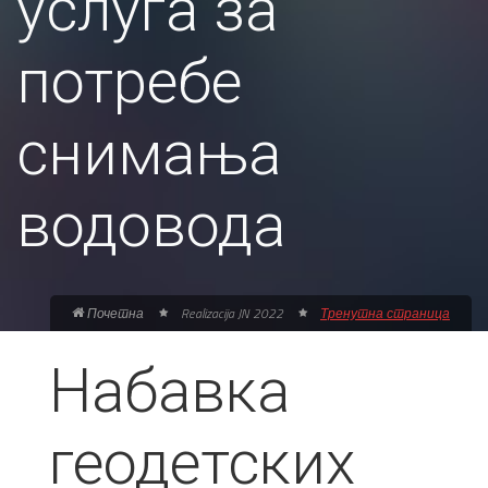
услуга за
потребе
снимања
водовода
Почетна
Realizacija JN 2022
Тренутна страница
Набавка
геодетских