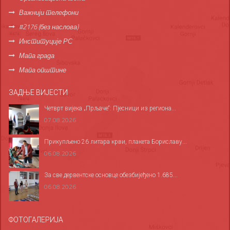
Важнији телефони
#2176 (без наслова)
Институције РС
Мапа града
Мапа општине
ЗАДЊЕ ВИЈЕСТИ
Четврт вијека „Прљаче“: Пјесници из региона...
07.08.2026
Прикупљено 26 литара крви, плакета Бориславу...
06.08.2026
За све дервентске основце обезбијеђено 1.685...
06.08.2026
ФОТОГАЛЕРИЈА