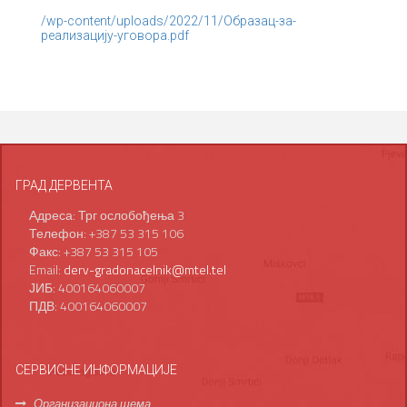
/wp-content/uploads/2022/11/Образац-за-
реализацију-уговора.pdf
ГРАД ДЕРВЕНТА
Адреса: Трг ослобођења 3
Телефон: +387 53 315 106
Факс: +387 53 315 105
Email:
derv-gradonacelnik@mtel.tel
ЈИБ: 400164060007
ПДВ: 400164060007
СЕРВИСНЕ ИНФОРМАЦИЈЕ
Организациона шема