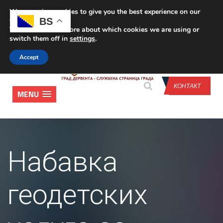
We are using cookies to give you the best experience on our
CONTACT US
BS
website.
You can find out more about which cookies we are using or
switch them off in
settings
.
Accept
КОНТАКТ
MENU
Набавка
геодетских