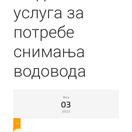
услуга за
потребе
снимања
водовода
Nov
03
2022
9