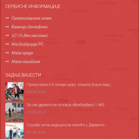
СЕРВИСНЕ ИНФОРМАЦИЈЕ
Организациона шема
Важнији телефони
#2176 (без наслова)
Институције РС
Мапа града
Мапа општине
ЗАДЊЕ ВИЈЕСТИ
Прикупљено 26 литара крви, плакета Бориславу...
06.08.2026
За све дервентске основце обезбијеђено 1.685...
06.08.2026
Служба хитне медицинске помоћи у Дервенти...
05.08.2026