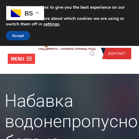
We are using cookies to give you the best experience on our
CONTACT US
BS
website.
You can find out more about which cookies we are using or
switch them off in
settings
.
Accept
КОНТАКТ
MENU
Набавка
водонепропусно