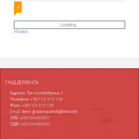
8
Loading...
Изјава
ГРАД ДЕРВЕНТА
Адреса: Трг ослобођења 3
Телефон: +387 53 315 106
Факс: +387 53 315 105
Email:
derv-gradonacelnik@mtel.tel
ЈИБ: 400164060007
ПДВ: 400164060007