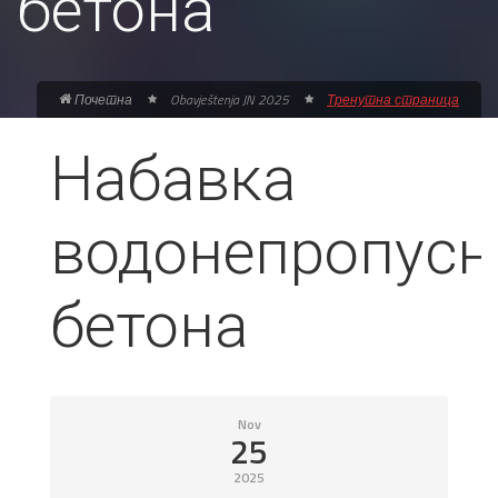
бетона
Почетна
Obavještenja JN 2025
Тренутна страница
Набавка
водонепропусн
бетона
Nov
25
2025