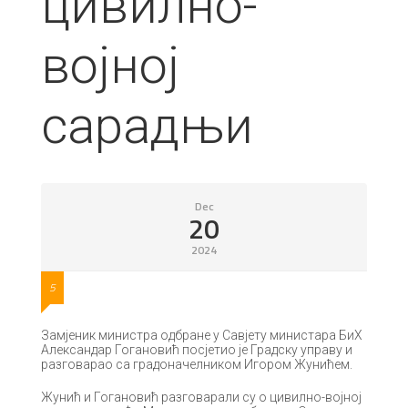
цивилно-
војној
сарадњи
Dec
20
2024
5
Замјеник министра одбране у Савјету министара БиХ
Александар Гогановић посјетио је Градску управу и
разговарао са градоначелником Игором Жунићем.
Жунић и Гогановић разговарали су о цивилно-војној