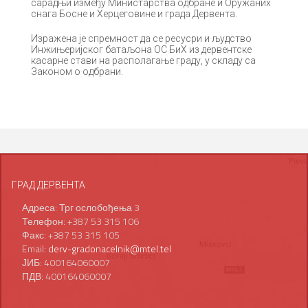
сарадњи између Министарства одбране и Оружаних
снага Босне и Херцеговине и града Дервента.
Изражена је спремност да се ресусри и људство
Инжињериjског батаљона ОС БиХ из дервентске
касарне стави на располагање граду, у складу са
Законом о одбрани.
ГРАД ДЕРВЕНТА
Адреса: Трг ослобођења 3
Телефон: +387 53 315 106
Факс: +387 53 315 105
Email:
derv-gradonacelnik@mtel.tel
ЈИБ: 400164060007
ПДВ: 400164060007