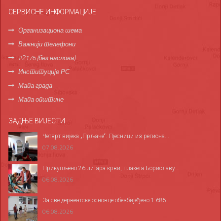
СЕРВИСНЕ ИНФОРМАЦИЈЕ
Организациона шема
Важнији телефони
#2176 (без наслова)
Институције РС
Мапа града
Мапа општине
ЗАДЊЕ ВИЈЕСТИ
Четврт вијека „Прљаче“: Пјесници из региона...
07.08.2026
Прикупљено 26 литара крви, плакета Бориславу...
06.08.2026
За све дервентске основце обезбијеђено 1.685...
06.08.2026