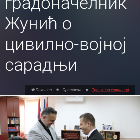
градоначелник
Жунић о
цивилно-војној
сарадњи
Почетна
Протокол
Тренутна страница