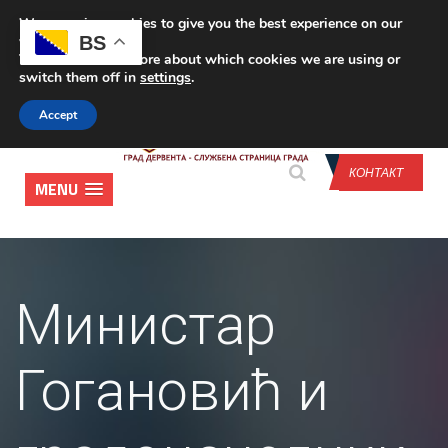
We are using cookies to give you the best experience on our
CONTACT US
BS
website.
You can find out more about which cookies we are using or
switch them off in
settings
.
Accept
КОНТАКТ
MENU
Министар
Гогановић и