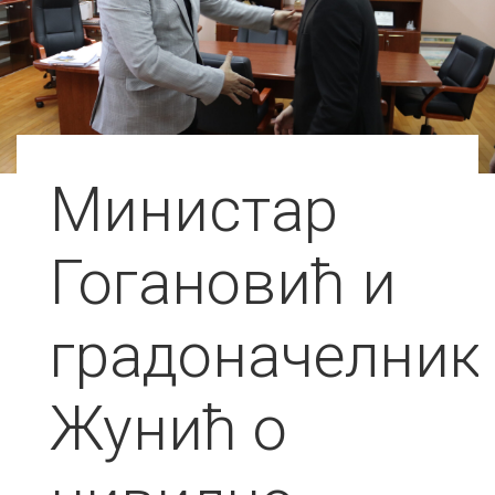
Министар
Гогановић и
градоначелник
Жунић о