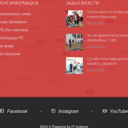
ИСНЕ ИНФОРМАЦИЈЕ
ЗАДЊЕ ВИЈЕСТИ
Прикупљено 26 литара кр
анизациона шема
плакета Бориславу...
нији телефони
06.08.2026
76 (без наслова)
За све дервентске основце
титуције РС
обезбијеђено 1.685...
а града
06.08.2026
па општине
Служба хитне медицинске
помоћи у Дервенти...
05.08.2026
Facebook
Instagram
YouTube
2020 © Powered by
IT Systems