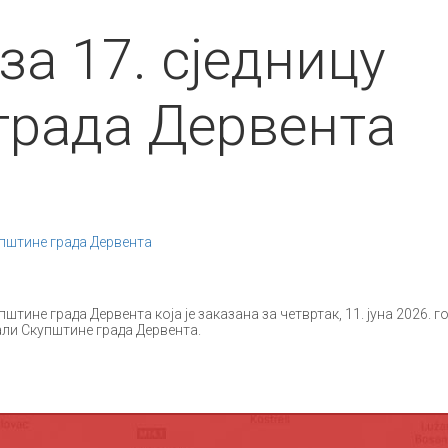
за 17. сједницу
града Дервента
упштине града Дервента
пштине града Дервента која је заказана за четвртак, 11. јуна 2026. г
али Скупштине града Дервента.