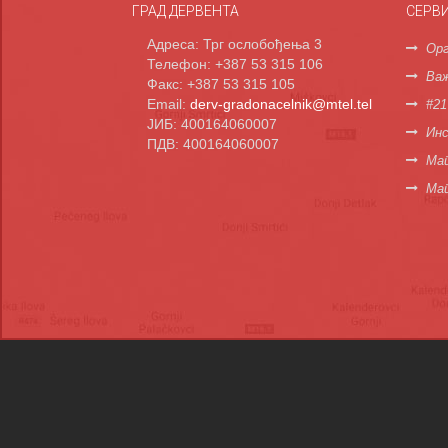
ГРАД ДЕРВЕНТА
СЕРВ
Адреса: Трг ослобођења 3
Орг
Телефон: +387 53 315 106
Важ
Факс: +387 53 315 105
Email:
derv-gradonacelnik@mtel.tel
#21
ЈИБ: 400164060007
Инс
ПДВ: 400164060007
Мап
Ма