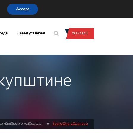
Accept
CONTACT US
реда
Јавне установе
КОНТАКТ
Скупштине
Скупштински материјал
Тренутна страница