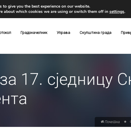
 to give you the best experience on our website.
re about which cookies we are using or switch them off in
settings
.
отокол
Градоначелник
Управа
Скупштина града
Прив
за 17. сједницу 
ента
Почетна