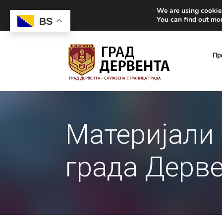
We are using cookies
You can find out mo
BS
Пр
Материјали 
града Дерв