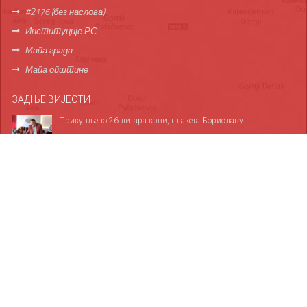
#2176 (без наслова)
Институције РС
Мапа града
Мапа општине
ЗАДЊЕ ВИЈЕСТИ
Прикупљено 26 литара крви, плакета Бориславу...
06.08.2026
За све дервентске основце обезбијеђено 1.685...
06.08.2026
Служба хитне медицинске помоћи у Дервенти...
05.08.2026
ФОТОГАЛЕРИЈА
10
10
10