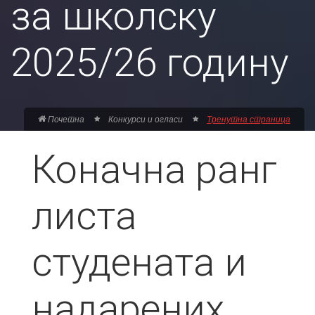
за школску
2025/26 годину
Почетна
Конкурси и огласи
Тренутна страница
Коначнa ранг
листa
студената и
надарених