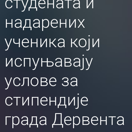
студената и
надарених
ученика који
испуњавају
услове за
стипендије
града Дервента