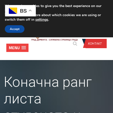
We are using cookies to give you the best experience on our
CONTACT US
BS
website.
You can find out more about which cookies we are using or
switch them off in
settings
.
Accept
КОНТАКТ
MENU
Коначнa ранг
листa