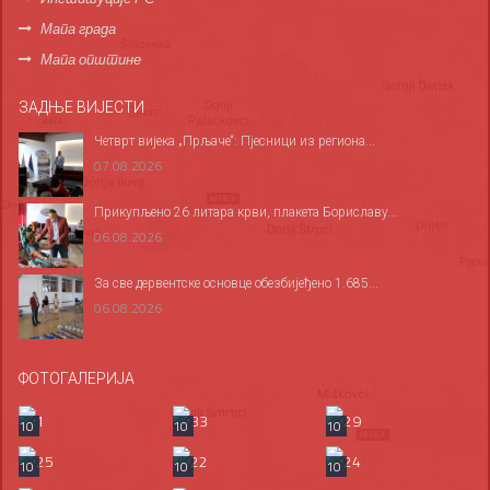
Мапа града
Мапа општине
ЗАДЊЕ ВИЈЕСТИ
Четврт вијека „Прљаче“: Пјесници из региона...
07.08.2026
Прикупљено 26 литара крви, плакета Бориславу...
06.08.2026
За све дервентске основце обезбијеђено 1.685...
06.08.2026
ФОТОГАЛЕРИЈА
10
10
10
10
10
10