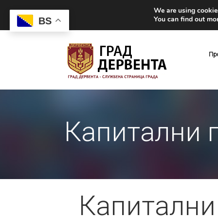
We are using cookies
You can find out mo
BS
Пр
Капитални 
Капитални