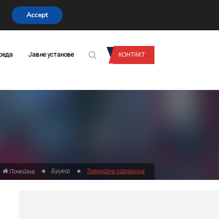
Accept
CONTACT US
реда
Јавне установе
КОНТАКТ
Буџет
Тренутна страница
Почетна