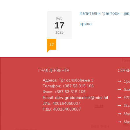
Капитални грантови – јав
Feb
17
прилог
2025
18
ГРАД ДЕРВЕНТА
СЕРВ
Адреса: Трг ослобођења 3
Орг
Телефон: +387 53 315 106
Важ
Факс: +387 53 315 105
Email:
derv-gradonacelnik@mtel.tel
#21
ЈИБ: 400164060007
Инс
ПДВ: 400164060007
Мап
Ма