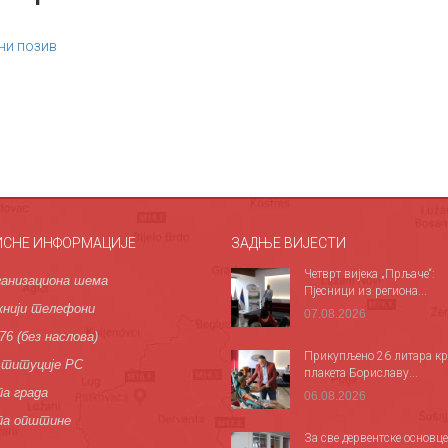
ни позив
ИСНЕ ИНФОРМАЦИЈЕ
ЗАДЊЕ ВИЈЕСТИ
Четврт вијека „Прљаче“:
анизациона шема
Пјесници из региона...
нији телефони
07.08.2026
76 (без наслова)
Прикупљено 26 литара кр
титуције РС
плакета Бориславу...
а града
06.08.2026
па општине
За све дервентске основце