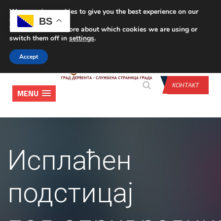
We are using cookies to give you the best experience on our
CONTACT US
BS
website.
You can find out more about which cookies we are using or
switch them off in
settings
.
Accept
КОНТАКТ
MENU
Исплаћен
подстицај