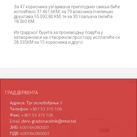
За 47 корисника узгајивача приплодних свиња биће
исплаћено 37.461,6КМ, за 79 власника пчелињих
друштава 55.092,80 КМ, те за 30 товљача пилића
18.360 КМ.
Из градског буџета за производњу поврћа у
затвореном и на отвореном простору исплатиће се
28.335КМ за 15 корисника и друго.
ГРАД ДЕРВЕНТА
Адреса: Трг ослобођења 3
Телефон: +387 53 315 106
Факс: +387 53 315 105
Email:
derv-gradonacelnik@mtel.tel
ЈИБ: 400164060007
ПДВ: 400164060007