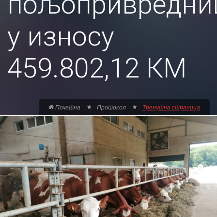
пољопривредни
у износу
459.802,12 КМ
Почетна
Протокол
Тренутна страница