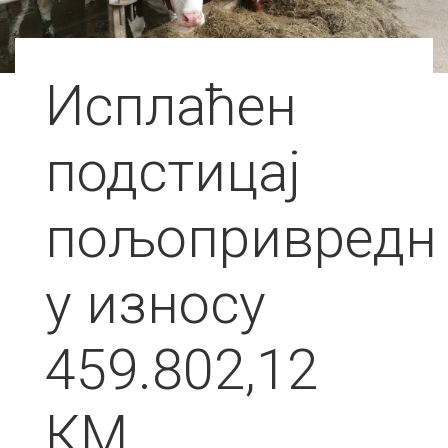
Исплаћен
подстицај
пољопривредн
у износу
459.802,12
КМ