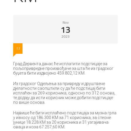
Nov
13
2023
13
Град Дервента данас ће исплатити подстицаје за
пољопривредне произвођаче за шта ће из градског
буџета бити издвојено 459.802,12 КМ.
Из градског Одјељења за привреду и друштвене
дјелатности саопштили су да ће подстицај бити
исплаћен за 269 корисника, односно по 312 основа,
те додају да исти корисник може добити подстицаје
по више основа.
Највише ће бити исплаћено подстицаја за музна грла
у износу од 186.300 КМ за 71 корисника, за стеоне
јунице 18.228 КМ за 20 корисника и 31 узгајивачa
оваца и коза 67.257,60 КМ.