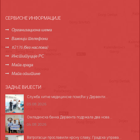
СЕРВИСНЕ ИНФОРМАЦИЈЕ
Организациона шема
Важнији телефони
#2176 (без наслова)
Институције РС
Мапа града
Мапа општине
ЗАДЊЕ ВИЈЕСТИ
Служба хитне медицинске помоћи у Дервенти...
05.08.2026
Омладинска банка Дервента подржала два нова...
04.08.2026
Ватрогасци прославили крсну славу; Градска управа...