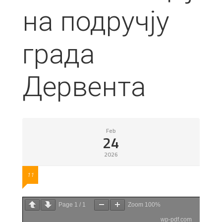
на подручју
града
Дервента
Feb
24
2026
11
Page
1
/
1
Zoom
100%
wp-pdf.com