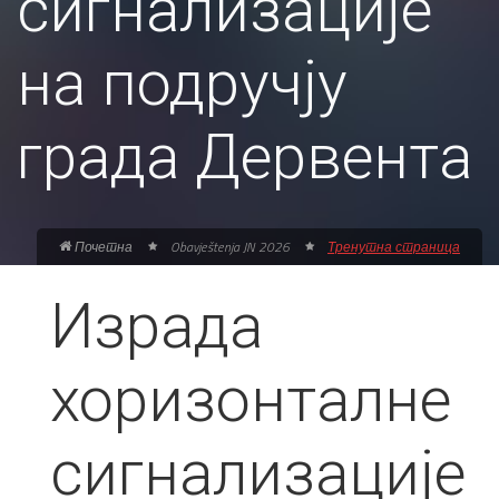
сигнализације
на подручју
града Дервента
Почетна
Obavještenja JN 2026
Тренутна страница
Израда
хоризонталне
сигнализације