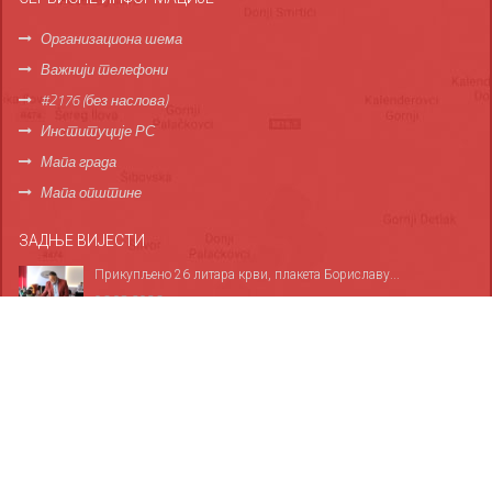
Организациона шема
Важнији телефони
#2176 (без наслова)
Институције РС
Мапа града
Мапа општине
ЗАДЊЕ ВИЈЕСТИ
Прикупљено 26 литара крви, плакета Бориславу...
06.08.2026
За све дервентске основце обезбијеђено 1.685...
06.08.2026
Служба хитне медицинске помоћи у Дервенти...
05.08.2026