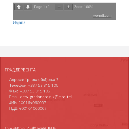
Page
1
/
1
Zoom
100%
wp-pdf.com
Изјава
ГРАД ДЕРВЕНТА
Адреса: Трг ослобођења 3
Телефон: +387 53 315 106
Факс: +387 53 315 105
Email:
derv-gradonacelnik@mtel.tel
ЈИБ: 400164060007
ПДВ: 400164060007
СЕРВИСНЕ ИНФОРМАЦИЈЕ