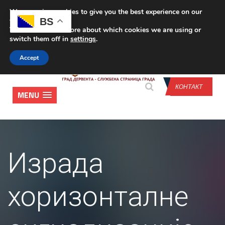
We are using cookies to give you the best experience on our
CONTACT US
BS
website.
You can find out more about which cookies we are using or
switch them off in
settings
.
Accept
КОНТАКТ
MENU
Израда
хоризонталне