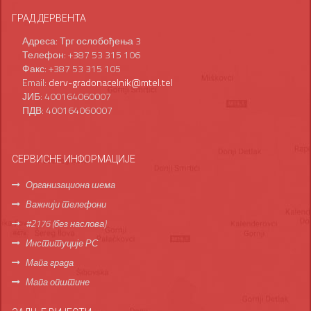
ГРАД ДЕРВЕНТА
Адреса: Трг ослобођења 3
Телефон: +387 53 315 106
Факс: +387 53 315 105
Email:
derv-gradonacelnik@mtel.tel
ЈИБ: 400164060007
ПДВ: 400164060007
СЕРВИСНЕ ИНФОРМАЦИЈЕ
Организациона шема
Важнији телефони
#2176 (без наслова)
Институције РС
Мапа града
Мапа општине