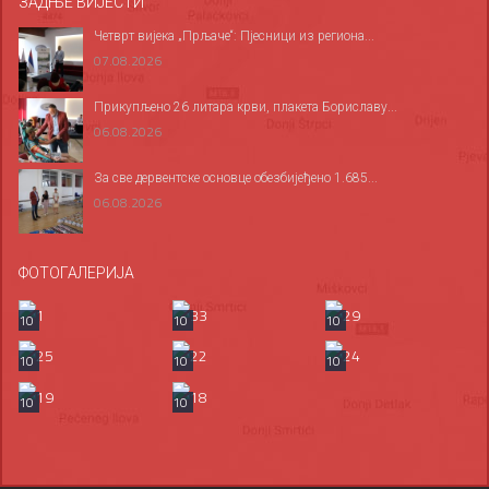
ЗАДЊЕ ВИЈЕСТИ
Четврт вијека „Прљаче“: Пјесници из региона...
07.08.2026
Прикупљено 26 литара крви, плакета Бориславу...
06.08.2026
За све дервентске основце обезбијеђено 1.685...
06.08.2026
ФОТОГАЛЕРИЈА
10
10
10
10
10
10
10
10