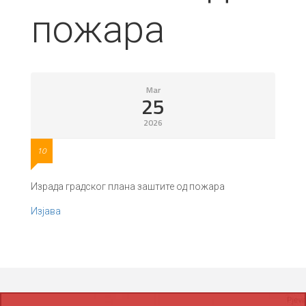
пожара
Mar
25
2026
10
Израда градског плана заштите од пожара
Изјава