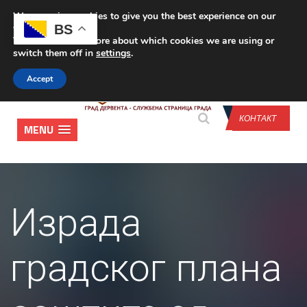
We are using cookies to give you the best experience on our
CONTACT US
BS
website.
You can find out more about which cookies we are using or
switch them off in
settings
.
Accept
КОНТАКТ
MENU
Израда
градског плана