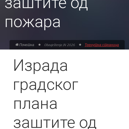
заштите од
пожара
Почетна
Obavještenja JN 2026
Тренутна страница
Израда
градског
плана
заштите од