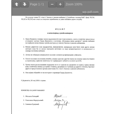
Page
1
/
1
Zoom
100%
wp-pdf.com