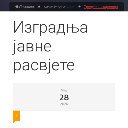
Почетна
Obavještenja JN 2026
Тренутна страница
Изградња
јавне
расвјете
May
28
2026
6