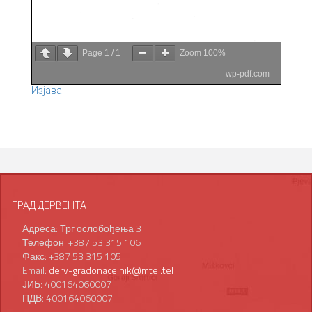
Page
1
/
1
Zoom
100%
wp-pdf.com
Изјава
ГРАД ДЕРВЕНТА
Адреса: Трг ослобођења 3
Телефон: +387 53 315 106
Факс: +387 53 315 105
Email:
derv-gradonacelnik@mtel.tel
ЈИБ: 400164060007
ПДВ: 400164060007