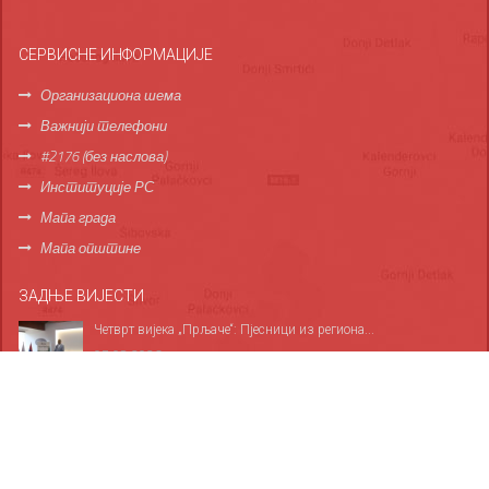
СЕРВИСНЕ ИНФОРМАЦИЈЕ
Организациона шема
Важнији телефони
#2176 (без наслова)
Институције РС
Мапа града
Мапа општине
ЗАДЊЕ ВИЈЕСТИ
Четврт вијека „Прљаче“: Пјесници из региона...
07.08.2026
Прикупљено 26 литара крви, плакета Бориславу...
06.08.2026
За све дервентске основце обезбијеђено 1.685...