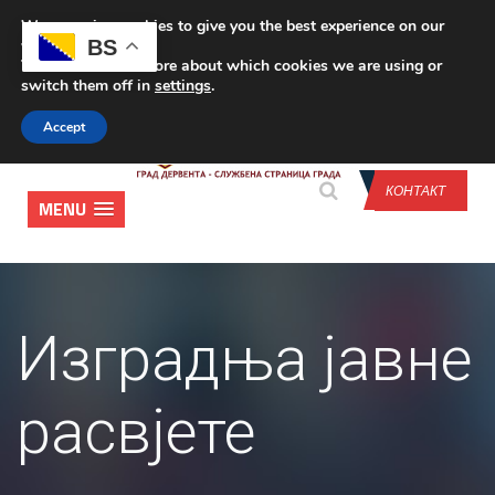
We are using cookies to give you the best experience on our
CONTACT US
BS
website.
You can find out more about which cookies we are using or
switch them off in
settings
.
Accept
КОНТАКТ
MENU
Изградња јавне
расвјете