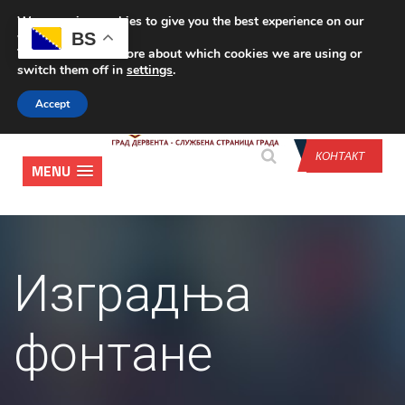
We are using cookies to give you the best experience on our
CONTACT US
BS
website.
You can find out more about which cookies we are using or
switch them off in
settings
.
Accept
КОНТАКТ
MENU
Изградња
фонтане