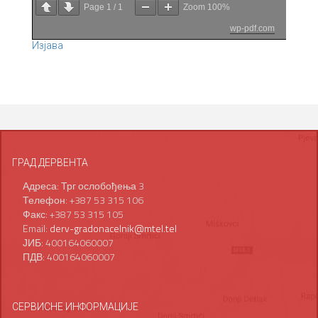
Page
1
/
1
Zoom
100%
wp-pdf.com
Изјава
ГРАД ДЕРВЕНТА
Адреса: Трг ослобођења 3
Телефон: +387 53 315 106
Факс: +387 53 315 105
Email:
derv-gradonacelnik@mtel.tel
ЈИБ: 400164060007
ПДВ: 400164060007
СЕРВИСНЕ ИНФОРМАЦИЈЕ