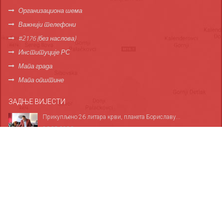
Организациона шема
Важнији телефони
#2176 (без наслова)
Институције РС
Мапа града
Мапа општине
ЗАДЊЕ ВИЈЕСТИ
Прикупљено 26 литара крви, плакета Бориславу...
06.08.2026
За све дервентске основце обезбијеђено 1.685...
06.08.2026
Служба хитне медицинске помоћи у Дервенти...
05.08.2026