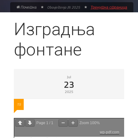
Почетна
Obavještenja JN 2025
Тренутна страница
Изградња
фонтане
Jul
23
2025
15
Page
1
/
1
Zoom
100%
wp-pdf.com