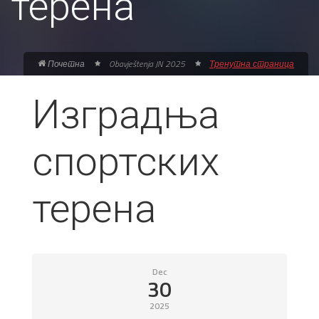
терена
Почетна
Obavještenja JN 2025
Тренутна страница
Изградња
спортских
терена
Dec
30
2025