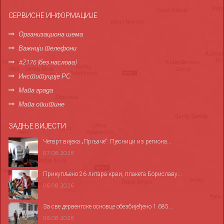
СЕРВИСНЕ ИНФОРМАЦИЈЕ
Организациона шема
Важнији телефони
#2176 (без наслова)
Институције РС
Мапа града
Мапа општине
ЗАДЊЕ ВИЈЕСТИ
Четврт вијека „Прљаче“: Пјесници из региона...
07.08.2026
Прикупљено 26 литара крви, плакета Бориславу...
06.08.2026
За све дервентске основце обезбијеђено 1.685...
06.08.2026