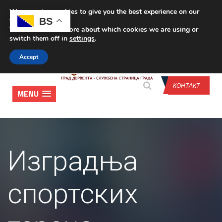
We are using cookies to give you the best experience on our
CONTACT US
BS
website.
You can find out more about which cookies we are using or
switch them off in
settings
.
Accept
КОНТАКТ
MENU
Изградња
спортских