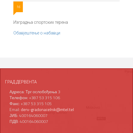
16
Изградња спортских терена
Обавјештење о набавци
ГРАД ДЕРВЕНТА
Адреса: Трг ослобођења 3
Телефон: +387 53 315 106
Факс: +387 53 315 105
Email:
derv-gradonacelnik@mtel.tel
ЈИБ: 400164060007
ПДВ: 400164060007