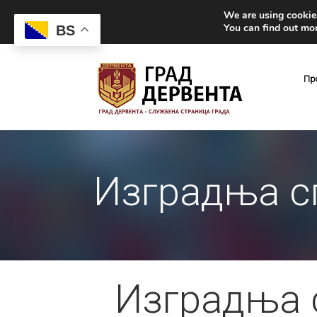
We are using cookies
You can find out mo
BS
Пр
Изградња с
Изградња 