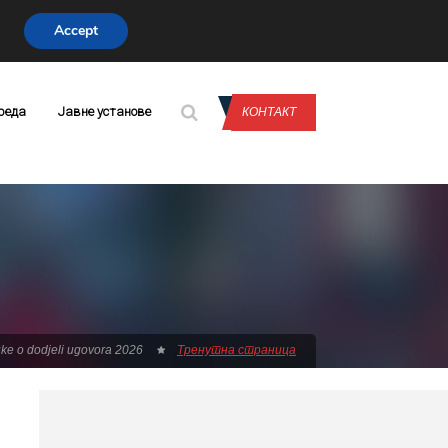
Accept
CONTACT US
реда
Јавне установе
КОНТАКТ
ke o dodjeli ugovora 2026
Тренутна страница