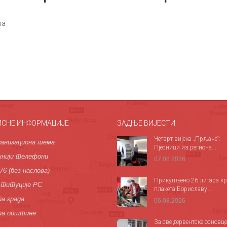
на
ИСНЕ ИНФОРМАЦИЈЕ
ЗАДЊЕ ВИЈЕСТИ
Четврт вијека „Прљаче“:
анизациона шема
Пјесници из региона...
нији телефони
07.08.2026
76 (без наслова)
Прикупљено 26 литара кр
титуције РС
плакета Бориславу...
а града
06.08.2026
па општине
За све дервентске основце