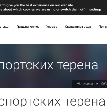
 to give you the best experience on our website.
re about which cookies we are using or switch them off in
settings
.
отокол
Градоначелник
Управа
Скупштина града
Прив
портских терена
Odlu
Почетна
спортских терена