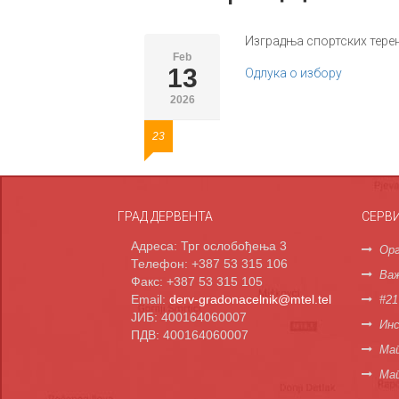
Изградња спортских тере
Feb
13
Одлука о избору
2026
23
ГРАД ДЕРВЕНТА
СЕРВ
Адреса: Трг ослобођења 3
Орг
Телефон: +387 53 315 106
Важ
Факс: +387 53 315 105
Email:
derv-gradonacelnik@mtel.tel
#21
ЈИБ: 400164060007
Инс
ПДВ: 400164060007
Мап
Ма