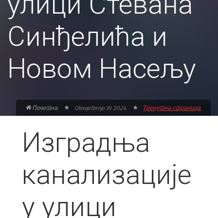
улици Стевана
Синђелића и
Новом Насељу
Почетна
Obavještenja JN 2024
Тренутна страница
Изградња
канализације
у улици