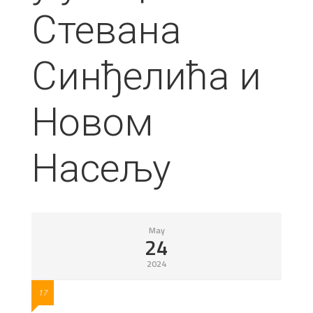
Стевана
Синђелића и
Новом
Насељу
May
24
2024
17