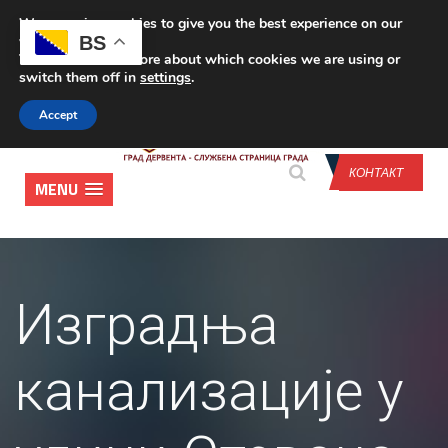
We are using cookies to give you the best experience on our
CONTACT US
BS
website.
You can find out more about which cookies we are using or
switch them off in
settings
.
Accept
КОНТАКТ
MENU
Изградња
канализације у