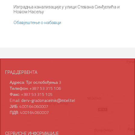
Изградња канализације у улици Стевана Синђелића и
Новом Насељу
Обавјештење о набавци
ГРАД ДЕРВЕНТА
Адреса: Трг ослобођења 3
Телефон: +387 53 315 106
Факс: +387 53 315 105
Email:
derv-gradonacelnik@mtel.tel
ЈИБ: 400164060007
ПДВ: 400164060007
СЕРВИСНЕ ИНФОРМАЦИЈЕ