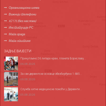
Организациона шема
Важнији телефони
#2176 (без наслова)
Институције РС
Мапа града
Мапа општине
ЗАДЊЕ ВИЈЕСТИ
Прикупљено 26 литара крви, плакета Бориславу...
06.08.2026
За све дервентске основце обезбијеђено 1.685...
06.08.2026
Служба хитне медицинске помоћи у Дервенти...
05.08.2026