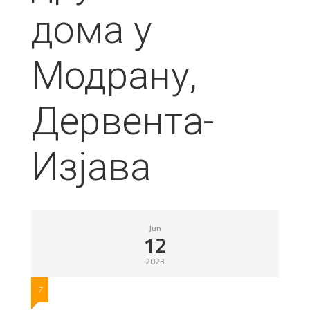
дома у
Модрану,
Дервента-
Изјава
Jun
12
2023
7