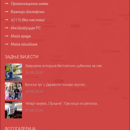
Организациона шема
Важнији телефони
#2176 (без наслова)
Институције РС
Мапа града
Мапа општине
ЗАДЊЕ ВИЈЕСТИ
Завршена испорука бесплатних уџбеника за све...
10.08.2026
Вински трг у Дервенти поново окупио...
10.08.2026
Четврт вијека „Прљаче“: Пјесници из региона...
07.08.2026
ФОТОГАЛЕРИЈА