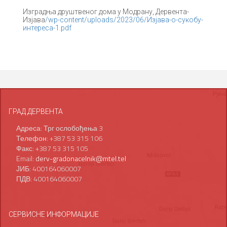
Изградња друштвеног дома у Модрану, Дервента-
Изјава
/wp-content/uploads/2023/06/Изјава-о-сукобу-
интереса-1.pdf
ГРАД ДЕРВЕНТА
Адреса: Трг ослобођења 3
Телефон: +387 53 315 106
Факс: +387 53 315 105
Email:
derv-gradonacelnik@mtel.tel
ЈИБ: 400164060007
ПДВ: 400164060007
СЕРВИСНЕ ИНФОРМАЦИЈЕ