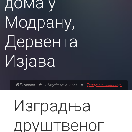
дома у
Модрану,
Дервента-
Изјава
Почетна
Obavještenja JN 2023
Тренутна страница
Изградња
друштвеног