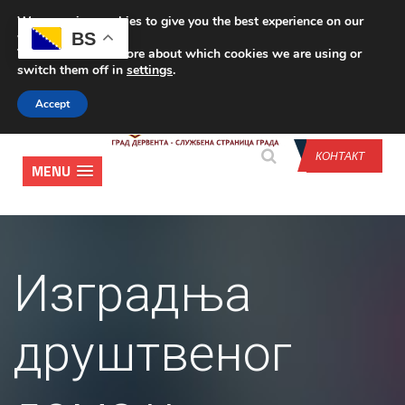
We are using cookies to give you the best experience on our
CONTACT US
BS
website.
You can find out more about which cookies we are using or
switch them off in
settings
.
Accept
КОНТАКТ
MENU
Изградња
друштвеног