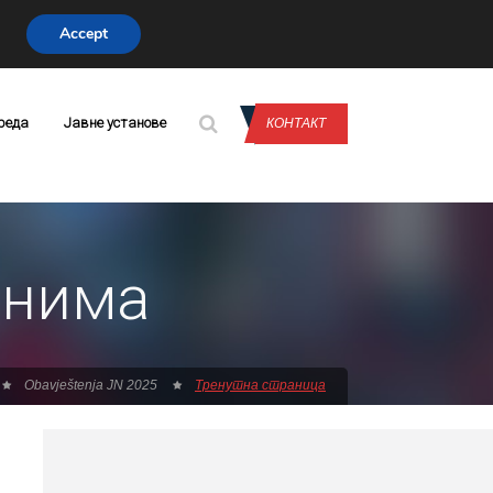
Accept
CONTACT US
реда
Јавне установе
КОНТАКТ
анима
Obavještenja JN 2025
Тренутна страница