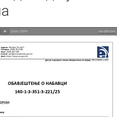
ма
Zoom
100%
wp-pdf.com