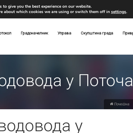
 to give you the best experience on our website.
re about which cookies we are using or switch them off in
settings
.
отокол
Градоначелник
Управа
Скупштина града
Прив
одовода у Поточ
Почетна
водовода у