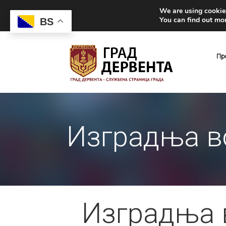
We are using cookies
You can find out mo
BS
Пр
Изградња в
Изградња 