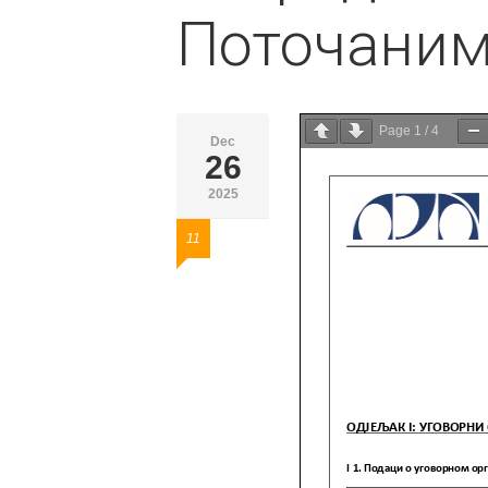
Поточани
Page
1
/
4
Dec
26
2025
11