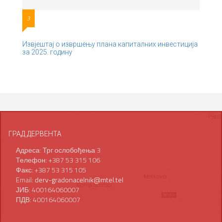
3
Извјештај о извршењу плана капиталних инвестиција
за 2025. годину
ГРАД ДЕРВЕНТА
Адреса: Трг ослобођења 3
Телефон: +387 53 315 106
Факс: +387 53 315 105
Email:
derv-gradonacelnik@mtel.tel
ЈИБ: 400164060007
ПДВ: 400164060007