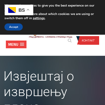
We are using cookies to give you the best experience on our
CONTACT US
BS
website.
You can find out more about which cookies we are using or
switch them off in
settings
.
Accept
КОНТАКТ
MENU
Извјештај о
извршењу