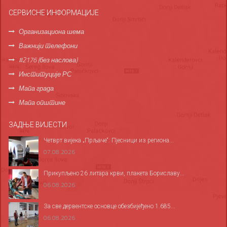
СЕРВИСНЕ ИНФОРМАЦИЈЕ
Организациона шема
Важнији телефони
#2176 (без наслова)
Институције РС
Мапа града
Мапа општине
ЗАДЊЕ ВИЈЕСТИ
Четврт вијека „Прљаче“: Пјесници из региона...
07.08.2026
Прикупљено 26 литара крви, плакета Бориславу...
06.08.2026
За све дервентске основце обезбијеђено 1.685...
06.08.2026