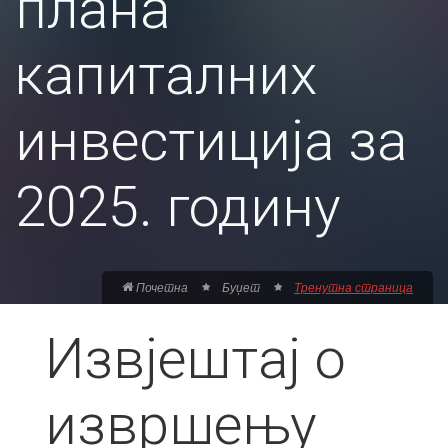
плана
капиталних
инвестиција за
2025. годину
Почетна
Буџет
Тренутна страница
Извјештај о
извршењу