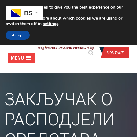
We are using cookies to give you the best experience on our
CONTACT US
BS
website.
You can find out more about which cookies we are using or
switch them off in
settings
.
Accept
КОНТАКТ
MENU
ЗАКЉУЧАК О
РАСПОДЈЕЛИ