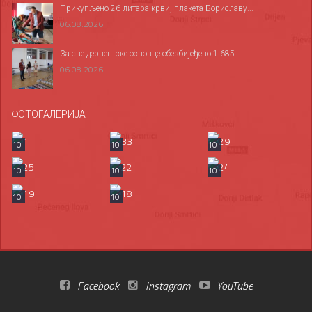
Прикупљено 26 литара крви, плакета Бориславу...
06.08.2026
За све дервентске основце обезбијеђено 1.685...
06.08.2026
ФОТОГАЛЕРИЈА
10
10
10
10
10
10
10
10
Facebook
Instagram
YouTube