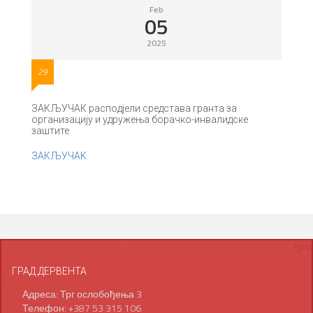
Feb
05
2025
29
ЗАКЉУЧАК расподјели средстава гранта за
организацију и удружења борачко-инвалидске
заштите
ЗАКЉУЧАК
ГРАД ДЕРВЕНТА
Адреса: Трг ослобођења 3
Телефон: +387 53 315 106