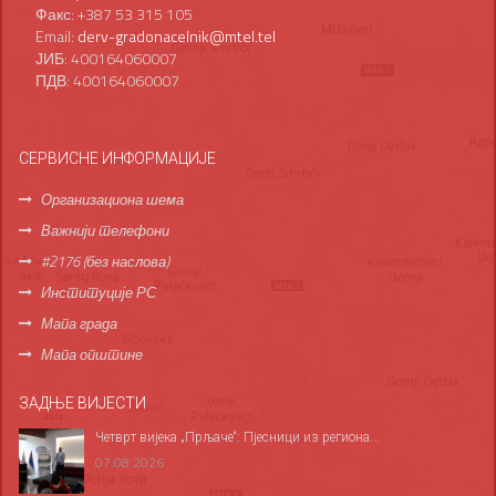
Факс: +387 53 315 105
Email:
derv-gradonacelnik@mtel.tel
ЈИБ: 400164060007
ПДВ: 400164060007
СЕРВИСНЕ ИНФОРМАЦИЈЕ
Организациона шема
Важнији телефони
#2176 (без наслова)
Институције РС
Мапа града
Мапа општине
ЗАДЊЕ ВИЈЕСТИ
Четврт вијека „Прљаче“: Пјесници из региона...
07.08.2026