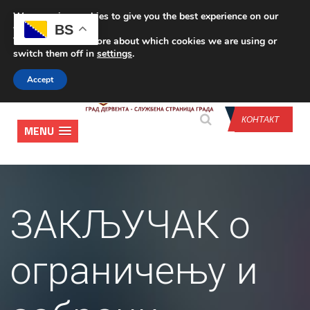
We are using cookies to give you the best experience on our
CONTACT US
BS
website.
You can find out more about which cookies we are using or
switch them off in
settings
.
Accept
КОНТАКТ
MENU
ЗАКЉУЧАК о
ограничењу и