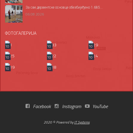
За све дервентске основце обезбијеђено 1.685...
06.08.2026
ФОТОГАЛЕРИЈА
10
10
10
10
10
10
10
10
Facebook
Instagram
YouTube
2020 © Powered by
IT Systems