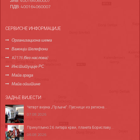
ЈИБ: 400164060007
ПДВ: 400164060007
СЕРВИСНЕ ИНФОРМАЦИЈЕ
Организациона шема
Важнији телефони
#2176 (без наслова)
Институције РС
Мапа града
Мапа општине
ЗАДЊЕ ВИЈЕСТИ
Четврт вијека „Прљаче“: Пјесници из региона...
07.08.2026
Прикупљено 26 литара крви, плакета Бориславу...
06.08.2026