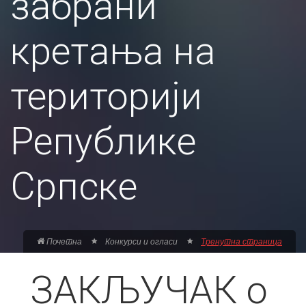
забрани
кретања на
територији
Републике
Српске
Почетна
Конкурси и огласи
Тренутна страница
ЗАКЉУЧАК о