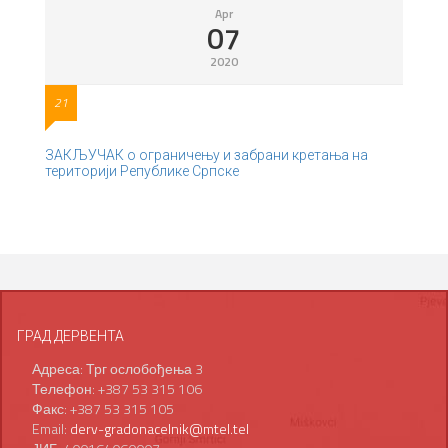
Apr
07
2020
21
ЗАКЉУЧАК о ограничењу и забрани кретања на
територији Републике Српске
ГРАД ДЕРВЕНТА
Адреса: Трг ослобођења 3
Телефон: +387 53 315 106
Факс: +387 53 315 105
Email:
derv-gradonacelnik@mtel.tel