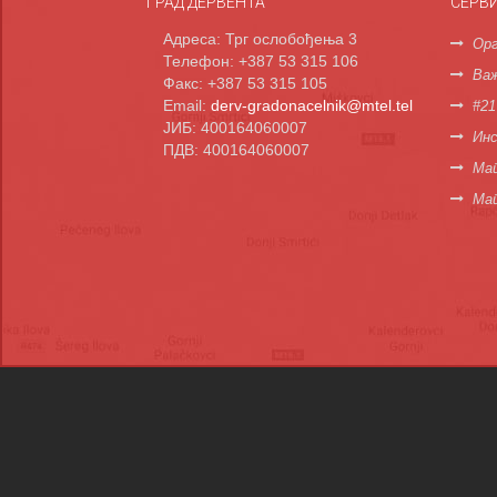
ГРАД ДЕРВЕНТА
СЕРВ
Адреса: Трг ослобођења 3
Орг
Телефон: +387 53 315 106
Важ
Факс: +387 53 315 105
Email:
derv-gradonacelnik@mtel.tel
#21
ЈИБ: 400164060007
Инс
ПДВ: 400164060007
Мап
Ма