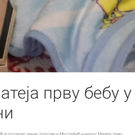
атеја прву бебу у
ни
 је посјетио данас породицу Мустафић и малог Матеја, прву