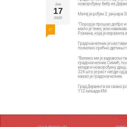
новорођену бебу из Дервен
Jan
17
Матеј је рођен 2. јануара 
2025
“Пород је прошао добро и б
мало је теже, али навикав
17
Романа, која је изразила 
Градоначелник је настави
пожелио срећно дјетињст
“Велико ми је задовољство
градоначелник Симић, пос
младе и новорођену дјецу,
224 што је раст негдје од 
казао је градоначелник.
Град Дервента за свако ро
112 хиљада КМ.