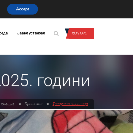
Accept
CONTACT US
реда
Јавне установе
КОНТАКТ
2025. години
Протокол
Тренутна страница
Почетна