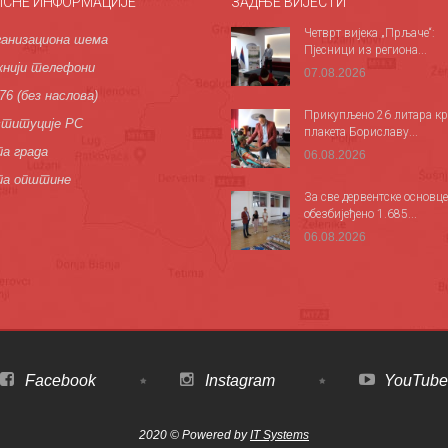
ИСНЕ ИНФОРМАЦИЈЕ
ЗАДЊЕ ВИЈЕСТИ
Четврт вијека „Прљаче“:
анизациона шема
Пјесници из региона...
нији телефони
07.08.2026
76 (без наслова)
Прикупљено 26 литара кр
титуције РС
плакета Бориславу...
а града
06.08.2026
па општине
За све дервентске основце
обезбијеђено 1.685...
06.08.2026
Facebook
Instagram
YouTube
2020 © Powered by
IT Systems