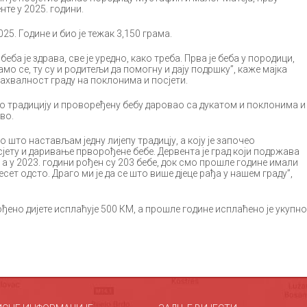
те у 2025. години.
2025. Године и био је тежак 3,150 грама.
еба је здрава, све је уредно, како треба. Прва је беба у породици,
амо се, ту су и родитељи да помогну и дају подршку”, каже мајка
захвалност граду на поклонима и посјети.
о традицију и провоређену бебу даровао са дукатом и поклонима и
во.
 што настављам једну лијепу традицју, а коју је започео
јету и даривање прворођене бебе. Дервента је град који подржава
 а у 2023. години рођен су 203 бебе, док смо прошле године имали
десет одсто. Драго ми је да се што више дјеце рађа у нашем граду”,
ђено дијете исплаћује 500 КМ, а прошле године исплаћено је укупно