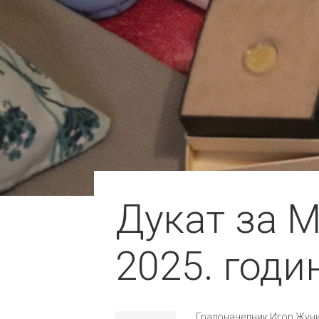
Дукат за М
2025. годи
Градоначелник Игор Жунић