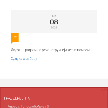
Jun
08
2026
15
Додатни радови на реконструкцији хитне помоћи
Одлука о избору
ГРАД ДЕРВЕНТА
Адреса: Трг ослобођења 3