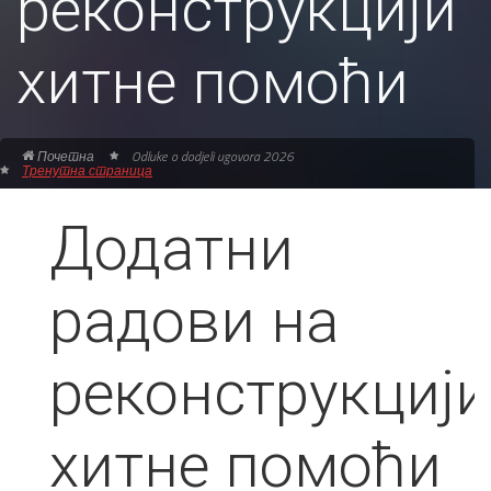
реконструкцији
хитне помоћи
Почетна
Odluke o dodjeli ugovora 2026
Тренутна страница
Додатни
радови на
реконструкцији
хитне помоћи