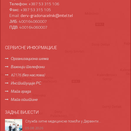
Телефон: +387 53 315 106
Факс: +387 53 315 105
Email:
derv-gradonacelnik@mtel.tel
ЈИБ: 400164060007
ПДВ: 400164060007
СЕРВИСНЕ ИНФОРМАЦИЈЕ
Организациона шема
Важнији телефони
#2176 (без наслова)
Институције РС
Мапа града
Мапа општине
ЗАДЊЕ ВИЈЕСТИ
Служба хитне медицинске помоћи у Дервенти...
05.08.2026