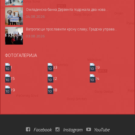
Омладинска банка Дервента подржала два нова...
04.08.2026
Ватрогасци прославили крсну славу; Градска управа...
03.08.2026
ФОТОГАЛЕРИЈА
10
10
10
10
10
10
10
10
Facebook
Instagram
YouTube