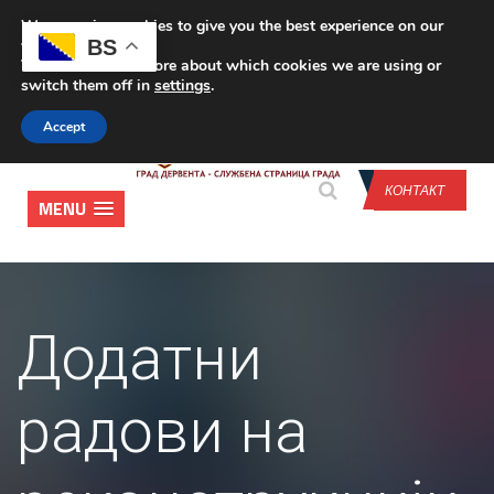
We are using cookies to give you the best experience on our
CONTACT US
BS
website.
You can find out more about which cookies we are using or
switch them off in
settings
.
Accept
КОНТАКТ
MENU
Додатни
радови на