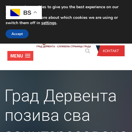
We are using cookies to give you the best experience on our
CONTACT US
BS
website.
You can find out more about which cookies we are using or
switch them off in
settings
.
Accept
КОНТАКТ
MENU
Град Дервента
позива сва