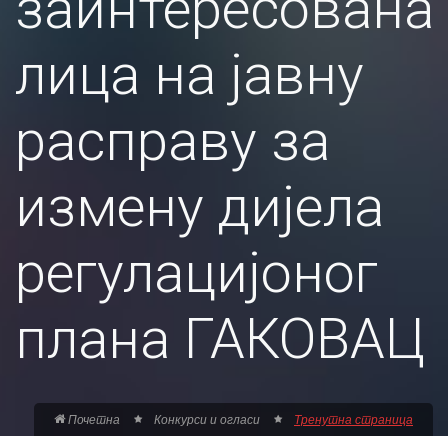
заинтересована
лица на јавну
расправу за
измену дијела
регулацијоног
плана ГАКОВАЦ
Почетна
Конкурси и огласи
Тренутна страница