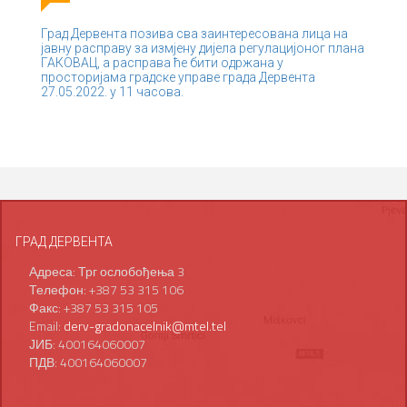
Град Дервента позива сва заинтересована лица на
јавну расправу за измјену дијела регулацијоног плана
ГАКОВАЦ, а расправа ће бити одржана у
просторијама градске управе града Дервента
27.05.2022. у 11 часова.
ГРАД ДЕРВЕНТА
Адреса: Трг ослобођења 3
Телефон: +387 53 315 106
Факс: +387 53 315 105
Email:
derv-gradonacelnik@mtel.tel
ЈИБ: 400164060007
ПДВ: 400164060007