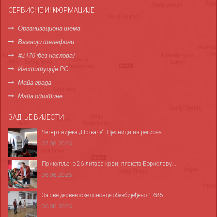
СЕРВИСНЕ ИНФОРМАЦИЈЕ
Организациона шема
Важнији телефони
#2176 (без наслова)
Институције РС
Мапа града
Мапа општине
ЗАДЊЕ ВИЈЕСТИ
Четврт вијека „Прљаче“: Пјесници из региона...
07.08.2026
Прикупљено 26 литара крви, плакета Бориславу...
06.08.2026
За све дервентске основце обезбијеђено 1.685...
06.08.2026