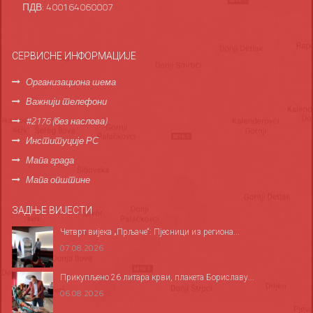
ПДВ: 400164060007
СЕРВИСНЕ ИНФОРМАЦИЈЕ
Организациона шема
Важнији телефони
#2176 (без наслова)
Институције РС
Мапа града
Мапа општине
ЗАДЊЕ ВИЈЕСТИ
Четврт вијека „Прљаче“: Пјесници из региона...
07.08.2026
Прикупљено 26 литара крви, плакета Бориславу...
06.08.2026