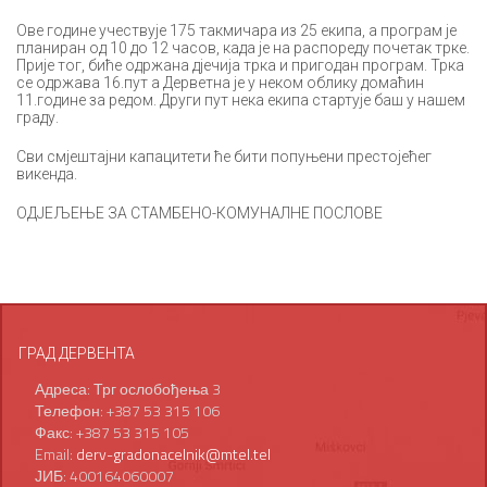
Ове године учествује 175 такмичара из 25 екипа, а програм је
планиран од 10 до 12 часов, када је на распореду почетак трке.
Прије тог, биће одржана дјечија трка и пригодан програм. Трка
се одржава 16.пут а Дерветна је у неком облику домаћин
11.године за редом. Други пут нека екипа стартује баш у нашем
граду.
Сви смјештајни капацитети ће бити попуњени престојећег
викенда.
ОДЈЕЉЕЊЕ ЗА СТАМБЕНО-КОМУНАЛНЕ ПОСЛОВЕ
ГРАД ДЕРВЕНТА
Адреса: Трг ослобођења 3
Телефон: +387 53 315 106
Факс: +387 53 315 105
Email:
derv-gradonacelnik@mtel.tel
ЈИБ: 400164060007