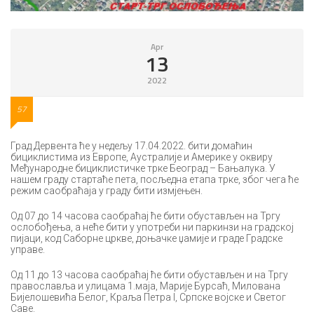
Apr
13
2022
57
Град Дервента ће у недељу 17.04.2022. бити домаћин
бициклистима из Европе, Аустралије и Америке у оквиру
Међународне бициклистичке трке Београд – Бањалука. У
нашем граду стартаће пета, посљедна етапа трке, због чега ће
режим саобраћаја у граду бити измјењен.
Од 07 до 14 часова саобраћај ће бити обустављен на Тргу
ослобођења, а неће бити у употреби ни паркинзи на градској
пијаци, код Саборне цркве, доњачке џамије и граде Градске
управе.
Од 11 до 13 часова саобраћај ће бити обустављен и на Тргу
православља и улицама 1.маја, Марије Бурсаћ, Милована
Бијелошевића Белог, Краља Петра I, Српске војске и Светог
Саве.