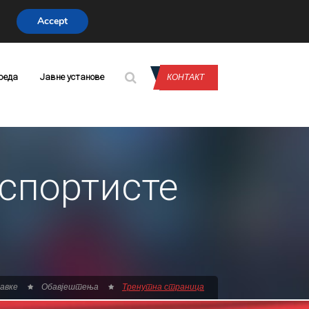
Accept
CONTACT US
реда
Јавне установе
КОНТАКТ
 спортисте
бавке
Обавјештења
Тренутна страница