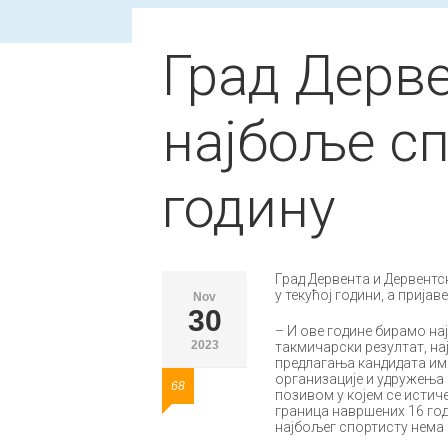
Град Дерв
најбоље сп
годину
Град Дервента и Дервентс
у текућој години, а пријав
Nov
30
– И ове године бирамо на
2023
такмичарски резултат, на
предлагања кандидата има
организације и удружења г
68
позивом у којем се истиче
граница навршених 16 годи
најбољег спортисту нема