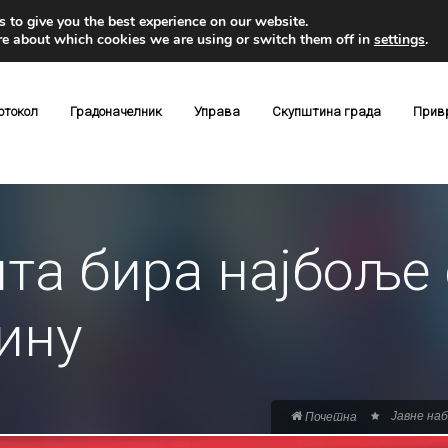
 to give you the best experience on our website.
re about which cookies we are using or switch them off in
settings
.
отокол
Градоначелник
Управа
Скупштина града
Прив
та бира најбоље
дину
Јавне на
Почетна