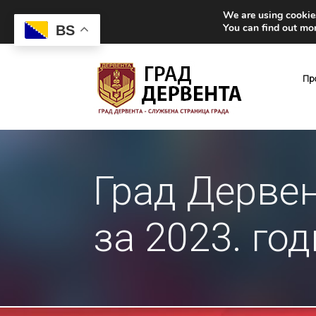
We are using cookies
You can find out mo
BS
Пр
Град Дервен
за 2023. го