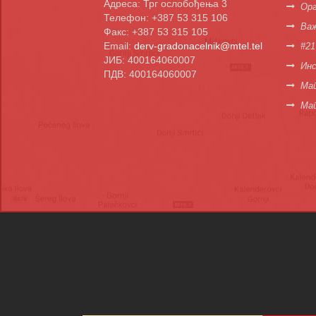
Адреса: Трг ослобођења 3
Орг
Телефон: +387 53 315 106
Важ
Факс: +387 53 315 105
Email:
derv-gradonacelnik@mtel.tel
#21
ЈИБ: 400164060007
Инс
ПДВ: 400164060007
Мап
Ма