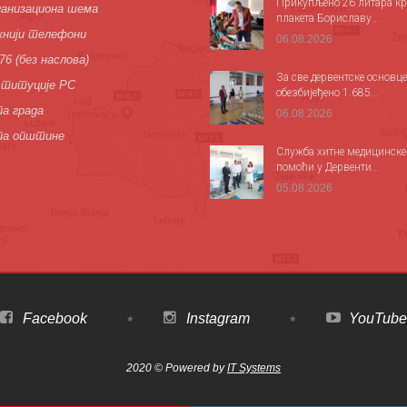
Прикупљено 26 литара кр
анизациона шема
плакета Бориславу...
нији телефони
06.08.2026
76 (без наслова)
За све дервентске основце
титуције РС
обезбијеђено 1.685...
а града
06.08.2026
па општине
Служба хитне медицинске
помоћи у Дервенти...
05.08.2026
Facebook
Instagram
YouTube
2020 © Powered by
IT Systems