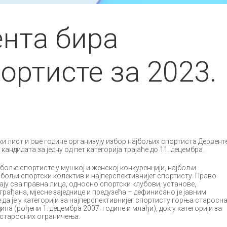
ента бира
ортисте за 2023.
ки лист и ове године организују избор најбољих спортиста Дервент
е кандидата за једну од пет категорија трајаће до 11. децембра.
јбоље спортисте у мушкој и женској конкуренцији, најбољи
јбољи спортски колектив и најперспективнијег спортисту. Право
ју сва правна лица, односно спортски клубови, установе,
рађана, мјесне заједнице и предузећа – дефинисано је јавним
 да је у категорији за најперспективнијег спортисту горња старосн
на (рођени 1. децембра 2007. године и млађи), док у категорији за
 старосних ограничења.