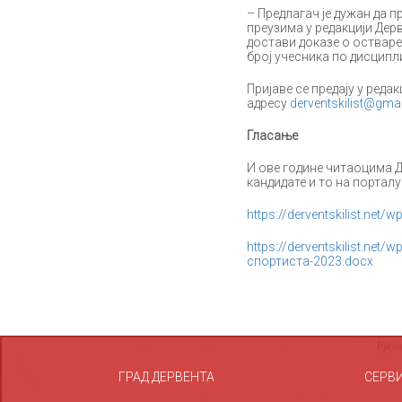
– Предлагач је дужан да 
преузима у редакцији Дерв
достави доказе о оствар
број учесника по дисципл
Пријаве се предају у реда
адресу
derventskilist@gma
Гласање
И ове године читаоцима 
кандидате и то на портал
https://derventskilist.net
https://derventskilist.ne
спортиста-2023.docx
ГРАД ДЕРВЕНТА
СЕРВ