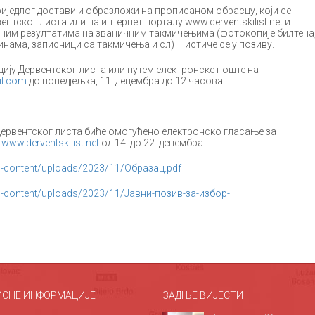
приједлог достави и образложи на прописаном обрасцу, који се
ентског листа или на интернет порталу www.derventskilist.net и
еним резултатима на званичним такмичењима (фотокопије билтена
инама, записници са такмичења и сл) – истиче се у позиву.
кцију Дервентског листа или путем електронске поште на
il.com
до понедјељка, 11. децембра до 12 часова.
Дервентског листа биће омогућено електронско гласање за
у
www.derventskilist.net
од 14. до 22. децембра.
/wp-content/uploads/2023/11/Образац.pdf
t/wp-content/uploads/2023/11/Јавни-позив-за-избор-
ИСНЕ ИНФОРМАЦИЈЕ
ЗАДЊЕ ВИЈЕСТИ