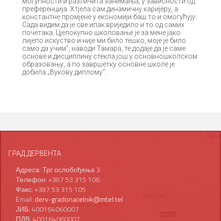
могућности и различита занимања, у зависности од
преференција. Хтјела сам динамичну каријеру, а
константне промјене у економији баш то и омогућују.
Сада видим да је све ипак вриједило и то од самих
почетака. Цјелокупно школовање је за мене јако
лијепо искуство и није ми било тешко, моје је било
само да учим“, наводи Тамара, те додаје да је саме
основе и дисциплину стекла још у основношколском
образовању, а по завршетку основне школе је
добила „Вукову диплому“.
ГРАД ДЕРВЕНТА
Адреса: Трг ослобођења 3
Телефон: +387 53 315 106
Факс: +387 53 315 105
Email:
derv-gradonacelnik@mtel.tel
ЈИБ: 400164060007
ПДВ: 400164060007