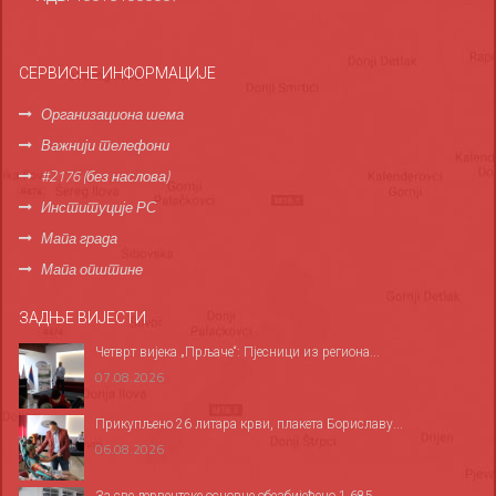
СЕРВИСНЕ ИНФОРМАЦИЈЕ
Организациона шема
Важнији телефони
#2176 (без наслова)
Институције РС
Мапа града
Мапа општине
ЗАДЊЕ ВИЈЕСТИ
Четврт вијека „Прљаче“: Пјесници из региона...
07.08.2026
Прикупљено 26 литара крви, плакета Бориславу...
06.08.2026
За све дервентске основце обезбијеђено 1.685...