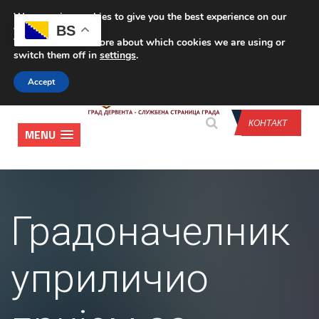
We are using cookies to give you the best experience on our
CONTACT US
BS
website.
You can find out more about which cookies we are using or
switch them off in
settings
.
Accept
КОНТАКТ
MENU
Градоначелник
уприличио