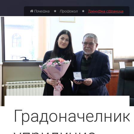
Почетна
Протокол
Тренутна страница
Градоначелник