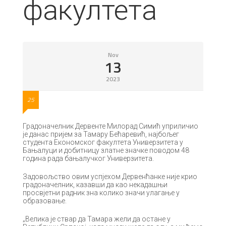
факултета
Nov
13
2023
25
Градоначелник Дервенте Милорад Симић уприличио
је данас пријем за Тамару Бећаревић, најбољег
студента Економског факултета Универзитета у
Бањалуци и добитницу златне значке поводом 48
година рада бањалучког Универзитета.
Задовољство овим успјехом Дервенћанке није крио
градоначелник, казавши да као некадашњи
просвјетни радник зна колико значи улагање у
образовање.
„Велика је ствар да Тамара жели да остане у