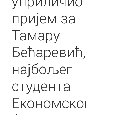
уприличио
пријем за
Тамару
Бећаревић,
најбољег
студента
Економског