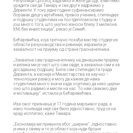
Републици Српској, када многи желе да оду, а ми ћемо
урадити све да Тамару и све друге задржимо у
Дервенти. У току једне године суфинансирамо
боравак дјеце у вртићима, превоз ученика, стипендије
и подршку студентима на постдипломском студију и
још много тога, што укупно износи близу 3 милиона
КМ, без инвестиција“, рекао је Симић.
Бећаревићка, која третнуно похађа мастер студије из
области рачуноводства и ревизије, изразила је
захвалност на пријему од стране граоначелника.
„Захвална сам градоначелнику на данашњем пријему
и велика ми је част што сам овдје, а захвална сам и за
досадашњу подршку. Била сам стипендиста града
Дервента, а касније и Министарства за научно –
технолошки развој и могу да кажем да нама
студентима много значи када осјетимо да неко цијени
оно што радимо и мисли на нас. То нам свакако даје
и мотивацију“, истакла је Бећаревићева.
Иза овог признања је 17 година марљивог рада, а
иако понекада није све било једноставно, труд се на
крају исплатио, каже Тамара.
„Економија ме привукла због „ширине“. Једноставно
је има у свему и то је област која нуди бројне