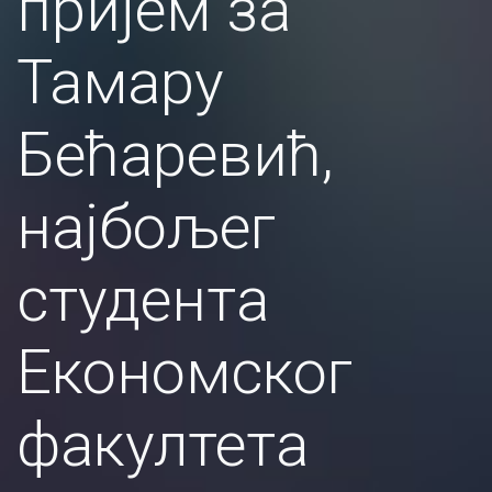
пријем за
Тамару
Бећаревић,
најбољег
студента
Економског
факултета