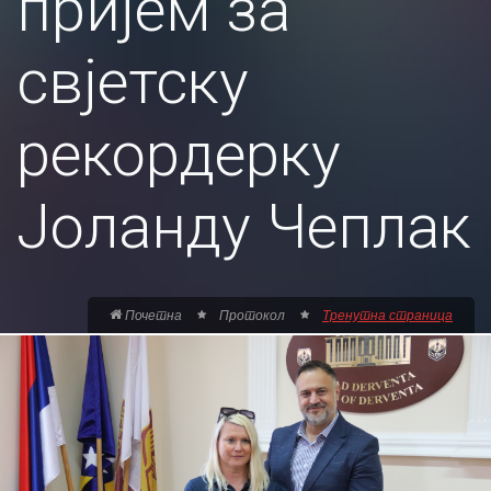
пријем за
свјетску
рекордерку
Јоланду Чеплак
Почетна
Протокол
Тренутна страница