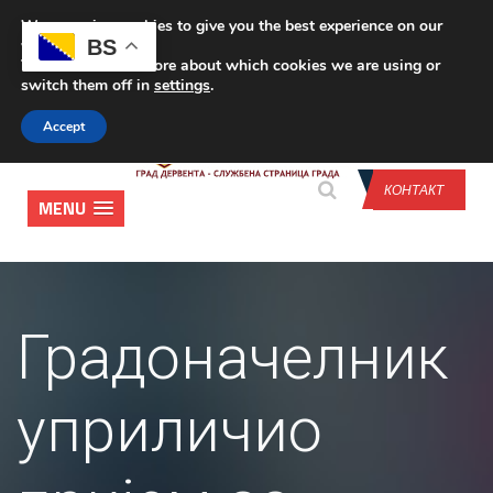
We are using cookies to give you the best experience on our
CONTACT US
BS
website.
You can find out more about which cookies we are using or
switch them off in
settings
.
Accept
КОНТАКТ
MENU
Градоначелник
уприличио