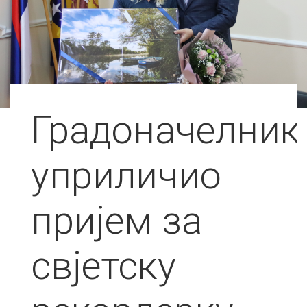
Градоначелник
уприличио
пријем за
свјетску