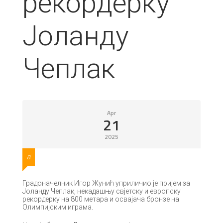
рекордерку
Јоланду
Чеплак
Apr
21
2025
8
Градоначелник Игор Жунић уприличио је пријем за
Јоланду Чеплак, некадашњу свјетску и европску
рекордерку на 800 метара и освајача бронзе на
Олимпијским играма.