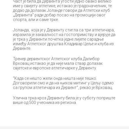
Част је била да Дервента угости једно овако велико
име у свијету атлетике, истакао је градоначелник, те
додао да долазак Јоланде говори да Атлетски клуб
„Дервента“ ради добар посао на промоцији овог
спорта, али и саме трке.
Јоланда, која је у Дервенту стигла са три атлетичара,
изразила је захвалност на гостопримству и вјерује да
је трка у Дервенти почетка једне лијепе сарадње
између Атлетског друштва Кладивар Цеље и клуба из
Дервенте.
Тренер дервентског Атлетског клуба Далибор
Врховац истакао је да није мала ствар долазак
свјетске и европске атлетичарке у Дервенту.
“Када се нешто жели онда ништа није тешко.
Договорили смо и да на њихов митинг у Цељу одемо
са групом атлетичара из Дервент“, рекао је Врховац.
Улична трка кроз Дервенту била је у суботу поприште
више од 500 учесника из региона.