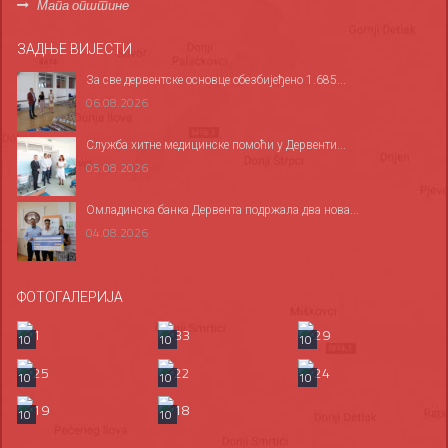
Мапа општине
ЗАДЊЕ ВИЈЕСТИ
За све дервентске основце обезбијеђено 1.685...
06.08.2026
Служба хитне медицинске помоћи у Дервенти...
05.08.2026
Омладинска банка Дервента подржала два нова...
04.08.2026
ФОТОГАЛЕРИЈА
10
10
10
10
10
10
10
10