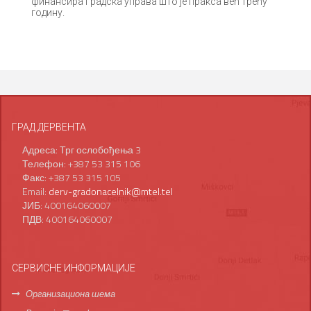
финансира Градска управа што је пракса већ трећу
годину.
ГРАД ДЕРВЕНТА
Адреса: Трг ослобођења 3
Телефон: +387 53 315 106
Факс: +387 53 315 105
Email:
derv-gradonacelnik@mtel.tel
ЈИБ: 400164060007
ПДВ: 400164060007
СЕРВИСНЕ ИНФОРМАЦИЈЕ
Организациона шема