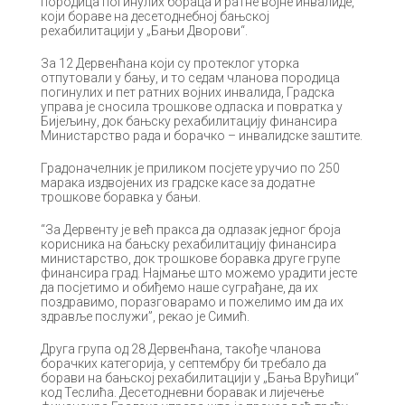
породица погинулих бораца и ратне војне инвалиде,
који бораве на десетоднебној бањској
рехабилитацији у „Бањи Дворови“.
За 12 Дервенћана који су протеклог уторка
отпутовали у бању, и то седам чланова породица
погинулих и пет ратних војних инвалида, Градска
управа је сносила трошкове одласка и повратка у
Бијељину, док бањску рехабилитацију финансира
Министарство рада и борачко – инвалидске заштите.
Градоначелник је приликом посјете уручио по 250
марака издвојених из градске касе за додатне
трошкове боравка у бањи.
“За Дервенту је већ пракса да одлазак једног броја
корисника на бањску рехабилитацију финансира
министарство, док трошкове боравка друге групе
финансира град. Најмање што можемо урадити јесте
да посјетимо и обиђемо наше суграђане, да их
поздравимо, поразговарамо и пожелимо им да их
здравље послужи”, рекао је Симић.
Друга група од 28 Дервенћана, такође чланова
борачких категорија, у септембру би требало да
борави на бањској рехабилитацији у „Бања Врућици“
код Теслића. Десетодневни боравак и лијечење