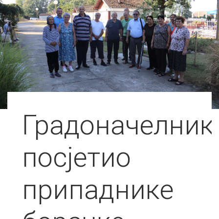
Градоначелник
посјетио
припаднике