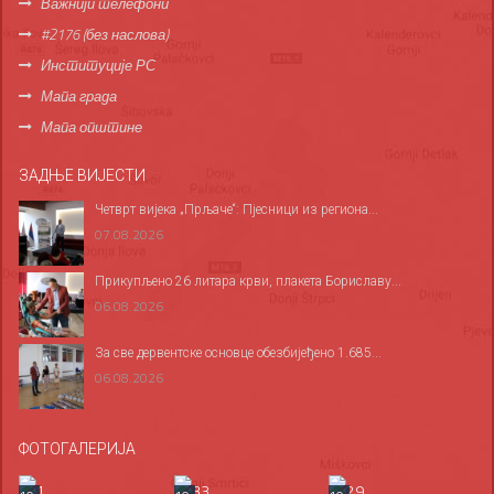
Важнији телефони
#2176 (без наслова)
Институције РС
Мапа града
Мапа општине
ЗАДЊЕ ВИЈЕСТИ
Четврт вијека „Прљаче“: Пјесници из региона...
07.08.2026
Прикупљено 26 литара крви, плакета Бориславу...
06.08.2026
За све дервентске основце обезбијеђено 1.685...
06.08.2026
ФОТОГАЛЕРИЈА