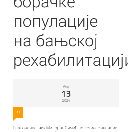
борачке
популације
на бањској
рехабилитациј
Aug
13
2024
11
Градоначаелник Милорад Симић посјетио је чланове