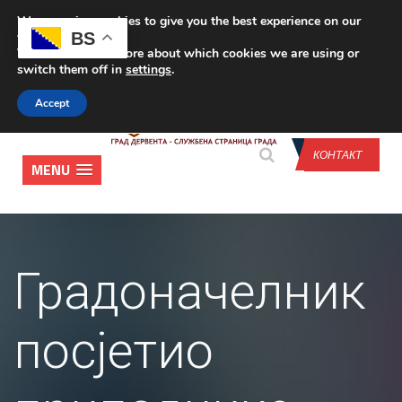
We are using cookies to give you the best experience on our
CONTACT US
BS
website.
You can find out more about which cookies we are using or
switch them off in
settings
.
Accept
КОНТАКТ
MENU
Градоначелник
посјетио