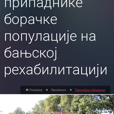
припаднике
борачке
популације на
бањској
рехабилитацији
Почетна
Протокол
Тренутна страница