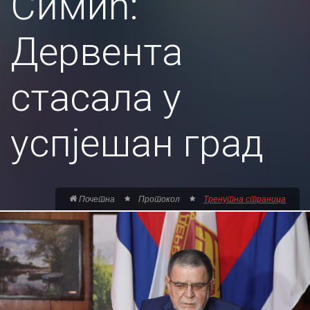
Симић:
Дервента
стасала у
успјешан град
Почетна
Протокол
Тренутна страница