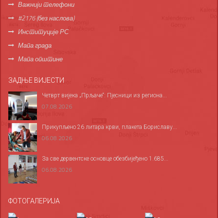
Важнији телефони
#2176 (без наслова)
Институције РС
Мапа града
Мапа општине
ЗАДЊЕ ВИЈЕСТИ
Четврт вијека „Прљаче“: Пјесници из региона...
07.08.2026
Прикупљено 26 литара крви, плакета Бориславу...
06.08.2026
За све дервентске основце обезбијеђено 1.685...
06.08.2026
ФОТОГАЛЕРИЈА