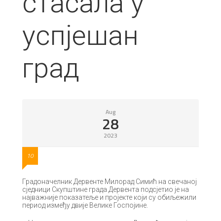
стасала у
успјешан
град
Aug
28
2023
10
Градоначелник Дервенте Милорад Симић на свечаној
сједници Скупштине града Дервента подсјетио је на
најважније показатеље и пројекте који су обиљежили
период између двије Велике Госпојине.