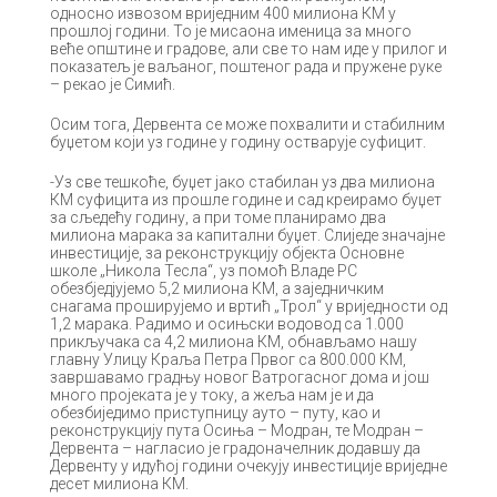
односно извозом вриједним 400 милиона КМ у
прошлој години. То је мисаона именица за много
веће општине и градове, али све то нам иде у прилог и
показатељ је ваљаног, поштеног рада и пружене руке
– рекао је Симић.
Осим тога, Дервента се може похвалити и стабилним
буџетом који уз године у годину остварује суфицит.
-Уз све тешкоће, буџет јако стабилан уз два милиона
КМ суфицита из прошле године и сад креирамо буџет
за сљедећу годину, а при томе планирамо два
милиона марака за капитални буџет. Слиједе значајне
инвестиције, за реконструкцију објекта Основне
школе „Никола Тесла“, уз помоћ Владе РС
обезбједјујемо 5,2 милиона КМ, а заједничким
снагама проширујемо и вртић „Трол“ у вриједности од
1,2 марака. Радимо и осињски водовод са 1.000
прикључака са 4,2 милиона КМ, обнављамо нашу
главну Улицу Краља Петра Првог са 800.000 КМ,
завршавамо градњу новог Ватрогасног дома и још
много пројеката је у току, а жеља нам је и да
обезбиједимо приступницу ауто – путу, као и
реконструкцију пута Осиња – Модран, те Модран –
Дервента – нагласио је градоначелник додавшу да
Дервенту у идућој години очекују инвестиције вриједне
десет милиона КМ.