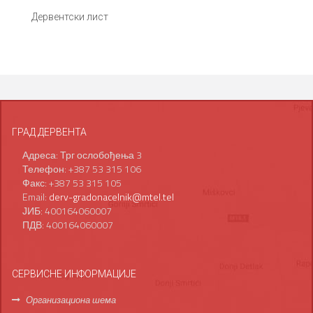
Дервентски лист
ГРАД ДЕРВЕНТА
Адреса: Трг ослобођења 3
Телефон: +387 53 315 106
Факс: +387 53 315 105
Email:
derv-gradonacelnik@mtel.tel
ЈИБ: 400164060007
ПДВ: 400164060007
СЕРВИСНЕ ИНФОРМАЦИЈЕ
Организациона шема