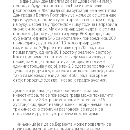
– На данашњи дан мислим да сви Дервенћани имају
основ да буду задовољни, срећни и свечарски
расположени. Желим да свим суграђанима честитам
Дан града и Велику Госпојину уз жеље да се што више
уједињујемо, нарочито у ова времена која нам не иду
на руку. Дервента у протеклом низу година направила
значајан искорак. Ми смо привредно чудо и ја се тим
поносим. Данас у Дервенти дјелује 868 привредних
субјеката, од чега 546 самосталних привредника, 209
привредних друштава и 113 пољопривредних
газдинстава. У Дервенти више од 6.700 радника
прима плату, од чега 88,1 одсто у реалном сектору.
Када говоримо о платама, за које многи кажу да су
ниске, важно је нагласити да просјек не подиже
администрација у којој је тек 2,3 одсто запослених. У
Дервенти раде и људи из околних локалних заједница,
тако да можемо рећи да око 8.500 радника хране
своје породице одавде – казао је градоначелник.
Дервента је, како је додао, расадник страних
инвеститора, па се привреда града може похвалити
пословањем 33 стране компаније, од којих је 16
аустријских, десет италијанских, четири њемачке и
три кинеске, а озбиљни разговори се виде и са
пољским и другим аустријским компанијама.
– Чињеница је и да се Дервента може похвалити са
позитивном спољнотрговинском размјеном,