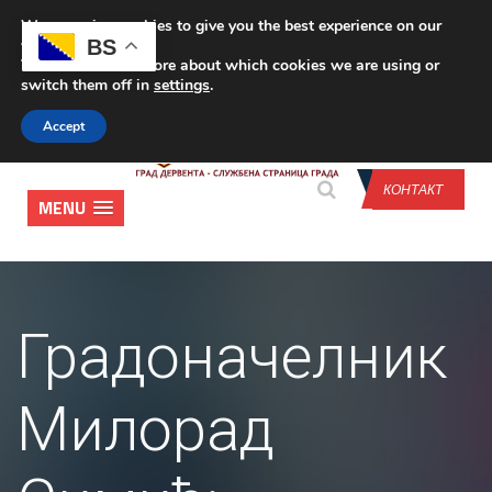
We are using cookies to give you the best experience on our
CONTACT US
BS
website.
You can find out more about which cookies we are using or
switch them off in
settings
.
Accept
КОНТАКТ
MENU
Градоначелник
Милорад