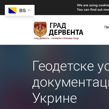
We are using cookies
You can find out mo
BS
Пр
Геодетске у
документаци
Укрине