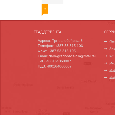
9
ГРАД ДЕРВЕНТА
СЕРВ
Адреса: Трг ослобођења 3
Орг
Телефон: +387 53 315 106
Важ
Факс: +387 53 315 105
Email:
derv-gradonacelnik@mtel.tel
#21
ЈИБ: 400164060007
Инс
ПДВ: 400164060007
Мап
Ма