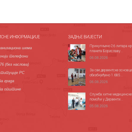
ИСНЕ ИНФОРМАЦИЈЕ
ЗАДЊЕ ВИЈЕСТИ
Прикупљено 26 литара кр
анизациона шема
плакета Бориславу...
нији телефони
06.08.2026
76 (без наслова)
За све дервентске основце
титуције РС
обезбијеђено 1.685...
а града
06.08.2026
па општине
Служба хитне медицинске
помоћи у Дервенти...
05.08.2026