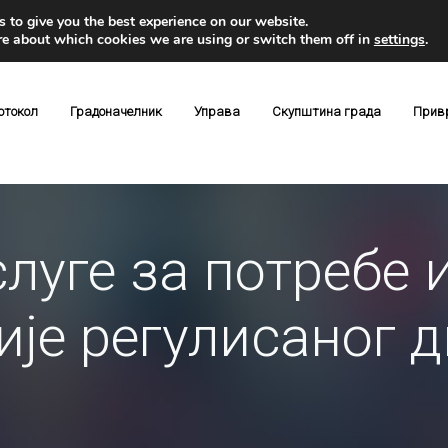
 to give you the best experience on our website.
re about which cookies we are using or switch them off in
settings
.
отокол
Градоначелник
Управа
Скупштина града
Прив
слуге за потребе 
је регулисаног д