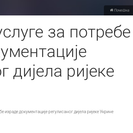
Почетна
услуге за потребе
кументације
г дијела ријеке
бе израде документације регулисаног дијела ријеке Укрине