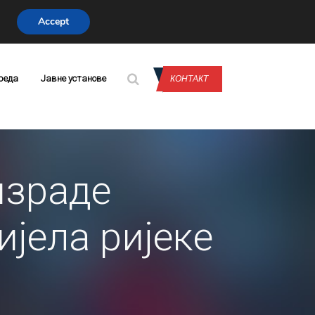
Accept
CONTACT US
реда
Јавне установе
КОНТАКТ
израде
ијела ријеке