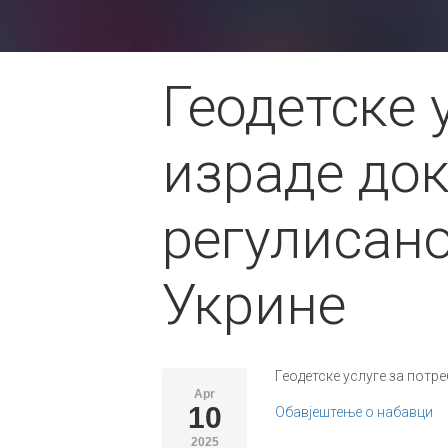
Геодетске 
израде до
регулисано
Укрине
Геодетске услуге за потре
Apr
10
Обавјештење о набавци
2025